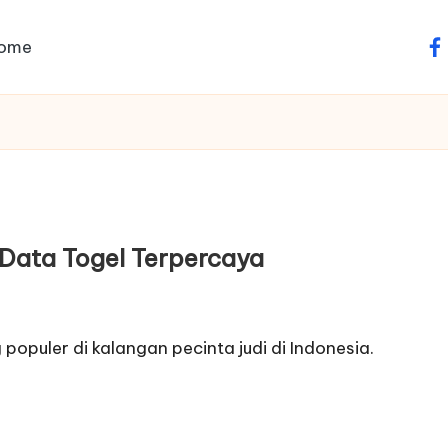
ome
fa
 Data Togel Terpercaya
populer di kalangan pecinta judi di Indonesia.