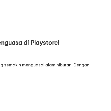
enguasa di Playstore!
ing semakin menguasai alam hiburan. Dengan