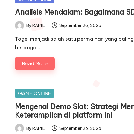
in
Analisis Mendalam: Bagaimana SD
By
RAf4L
September 26, 2025
Posted
by
Togel menjadi salah satu permainan yang paling 
berbagai…
Read More
Posted
GAME ONLINE
in
Mengenal Demo Slot: Strategi M
Keterampilan di platform ini
By
RAf4L
September 25, 2025
Posted