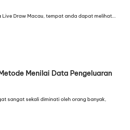
ia Live Draw Macau, tempat anda dapat melihat…
 Metode Menilai Data Pengeluaran
t sangat sekali diminati oleh orang banyak,