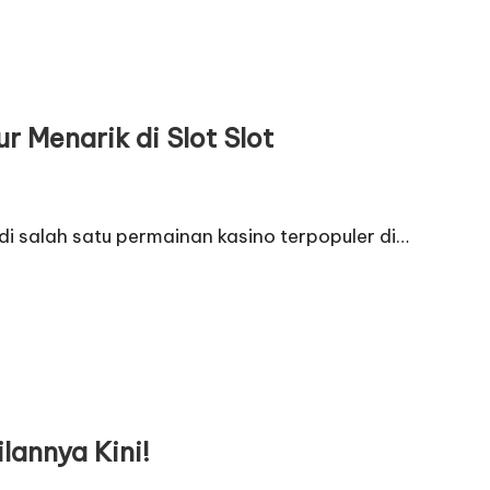
r Menarik di Slot Slot
jadi salah satu permainan kasino terpopuler di…
lannya Kini!