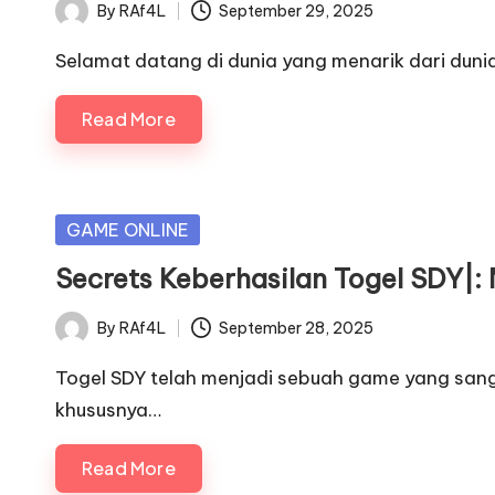
By
RAf4L
September 29, 2025
Posted
by
Selamat datang di dunia yang menarik dari dun
Read More
Posted
GAME ONLINE
in
Secrets Keberhasilan Togel SDY|:
By
RAf4L
September 28, 2025
Posted
by
Togel SDY telah menjadi sebuah game yang sanga
khususnya…
Read More