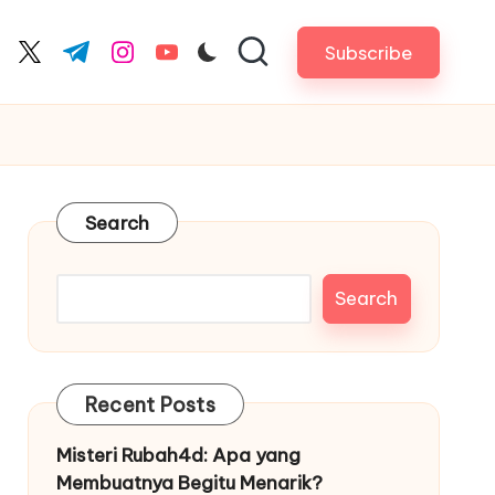
Subscribe
cebook.com
twitter.com
t.me
instagram.com
youtube.com
Search
Search
Recent Posts
Misteri Rubah4d: Apa yang
Membuatnya Begitu Menarik?