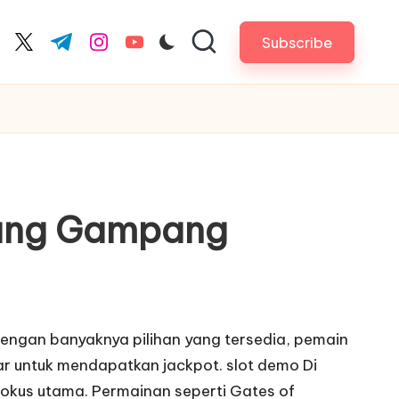
Subscribe
cebook.com
twitter.com
t.me
instagram.com
youtube.com
yang Gampang
. Dengan banyaknya pilihan yang tersedia, pemain
sar untuk mendapatkan jackpot.
slot demo
Di
okus utama. Permainan seperti Gates of