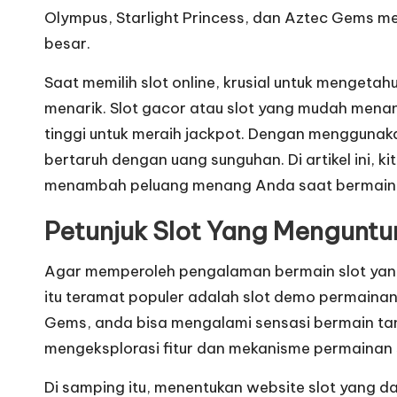
Olympus, Starlight Princess, dan Aztec Gems 
besar.
Saat memilih slot online, krusial untuk menget
menarik. Slot gacor atau slot yang mudah menan
tinggi untuk meraih jackpot. Dengan menggunaka
bertaruh dengan uang sunguhan. Di artikel ini, k
menambah peluang menang Anda saat bermain
Petunjuk Slot Yang Mengunt
Agar memperoleh pengalaman bermain slot yang 
itu teramat populer adalah slot demo permainan
Gems, anda bisa mengalami sensasi bermain ta
mengeksplorasi fitur dan mekanisme permainan
Di samping itu, menentukan website slot yang 