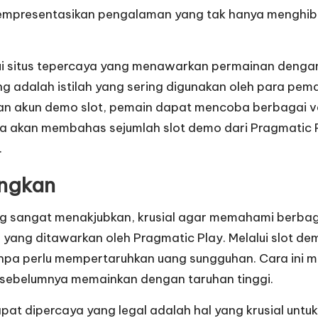
mempresentasikan pengalaman yang tak hanya menghibu
ahui situs tepercaya yang menawarkan permainan denga
g adalah istilah yang sering digunakan oleh para pem
n akun demo slot, pemain dapat mencoba berbagai vari
ita akan membahas sejumlah slot demo dari Pragmatic Pl
.
ungkan
sangat menakjubkan, krusial agar memahami berbagai 
 yang ditawarkan oleh Pragmatic Play. Melalui slot d
npa perlu mempertaruhkan uang sungguhan. Cara ini 
 sebelumnya memainkan dengan taruhan tinggi.
dapat dipercaya yang legal adalah hal yang krusial u