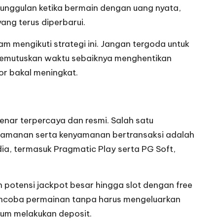
eunggulan ketika bermain dengan uang nyata,
ang terus diperbarui.
m mengikuti strategi ini. Jangan tergoda untuk
 memutuskan waktu sebaiknya menghentikan
or bakal meningkat.
benar terpercaya dan resmi. Salah satu
. Keamanan serta kenyamanan bertransaksi adalah
ia, termasuk Pragmatic Play serta PG Soft,
 potensi jackpot besar hingga slot dengan free
mencoba permainan tanpa harus mengeluarkan
lum melakukan deposit.