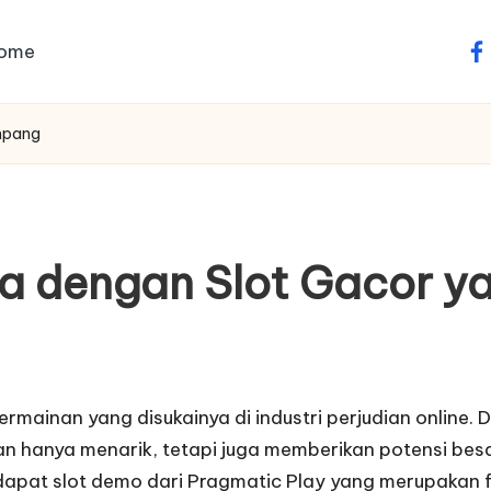
ome
fa
mpang
a dengan Slot Gacor 
permainan yang disukainya di industri perjudian online
kan hanya menarik, tetapi juga memberikan potensi be
dapat slot demo dari Pragmatic Play yang merupakan f