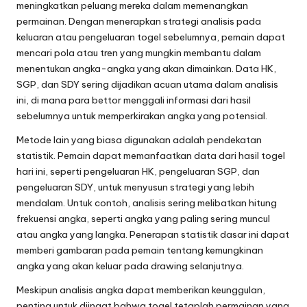
meningkatkan peluang mereka dalam memenangkan
permainan. Dengan menerapkan strategi analisis pada
keluaran atau pengeluaran togel sebelumnya, pemain dapat
mencari pola atau tren yang mungkin membantu dalam
menentukan angka-angka yang akan dimainkan. Data HK,
SGP, dan SDY sering dijadikan acuan utama dalam analisis
ini, di mana para bettor menggali informasi dari hasil
sebelumnya untuk memperkirakan angka yang potensial.
Metode lain yang biasa digunakan adalah pendekatan
statistik. Pemain dapat memanfaatkan data dari hasil togel
hari ini, seperti pengeluaran HK, pengeluaran SGP, dan
pengeluaran SDY, untuk menyusun strategi yang lebih
mendalam. Untuk contoh, analisis sering melibatkan hitung
frekuensi angka, seperti angka yang paling sering muncul
atau angka yang langka. Penerapan statistik dasar ini dapat
memberi gambaran pada pemain tentang kemungkinan
angka yang akan keluar pada drawing selanjutnya.
Meskipun analisis angka dapat memberikan keunggulan,
penting untuk diingat bahwa togel tetaplah permainan yang