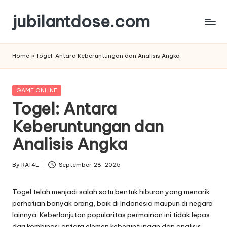
jubilantdose.com
Skip
to
content
Home
»
Togel: Antara Keberuntungan dan Analisis Angka
Posted
GAME ONLINE
in
Togel: Antara
Keberuntungan dan
Analisis Angka
By
RAf4L
September 28, 2025
Posted
by
Togel telah menjadi salah satu bentuk hiburan yang menarik
perhatian banyak orang, baik di Indonesia maupun di negara
lainnya. Keberlanjutan popularitas permainan ini tidak lepas
dari kombinasi antara elemen keberuntungan dan analisis