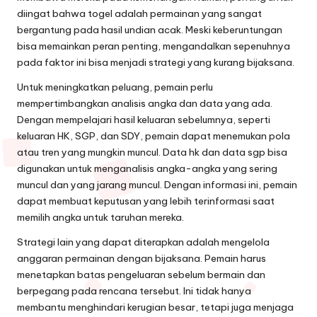
diingat bahwa togel adalah permainan yang sangat
bergantung pada hasil undian acak. Meski keberuntungan
bisa memainkan peran penting, mengandalkan sepenuhnya
pada faktor ini bisa menjadi strategi yang kurang bijaksana.
Untuk meningkatkan peluang, pemain perlu
mempertimbangkan analisis angka dan data yang ada.
Dengan mempelajari hasil keluaran sebelumnya, seperti
keluaran HK, SGP, dan SDY, pemain dapat menemukan pola
atau tren yang mungkin muncul. Data hk dan data sgp bisa
digunakan untuk menganalisis angka-angka yang sering
muncul dan yang jarang muncul. Dengan informasi ini, pemain
dapat membuat keputusan yang lebih terinformasi saat
memilih angka untuk taruhan mereka.
Strategi lain yang dapat diterapkan adalah mengelola
anggaran permainan dengan bijaksana. Pemain harus
menetapkan batas pengeluaran sebelum bermain dan
berpegang pada rencana tersebut. Ini tidak hanya
membantu menghindari kerugian besar, tetapi juga menjaga