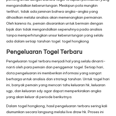
mengandalkan keberuntungan. Meskipun pola mungkin
terlihat, tidak ada jaminan bahwa angka-angka yang
dihasilkan melalui analisis akan memenangkan permainan.
Oleh karena itu, pemain disarankan untuk bermain dengan
bijak dan tidak mengandalkan sepenuhnya pada analisis
tanpa memperhitungkan unsur keberuntungan yang selalu
ada dalam setiap taruhan togel.
togel hongkong
Pengeluaran Togel Terbaru
Pengeluaran togel terbaru menjadi hal yang selalu dinanti-
nanti oleh para pemain dan penggemar togel. Setiap hari,
data pengeluaran ini memberikan informasi yang sangat
berharga untuk analisis dan strategi taruhan. Untuk togel hari
ini, banyak pemain yang mencari tahu keluaran hk, keluaran
sgp, dan keluaran sdy agar dapat memperkirakan angka
yang akan keluar di periode berikutnya.
Dalam togel hongkong, hasil pengeluaran terbaru sering kali
diumumkan secara langsung melalui live draw hk. Proses ini