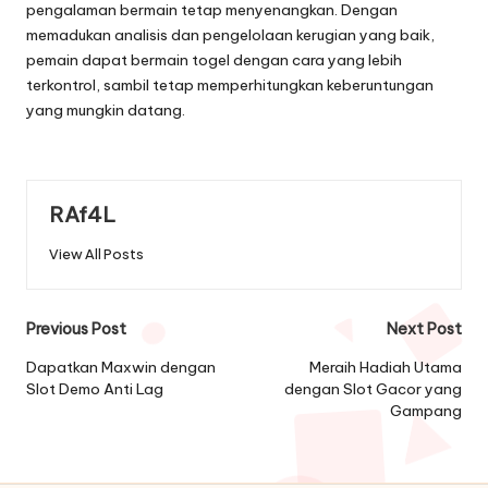
pengalaman bermain tetap menyenangkan. Dengan
memadukan analisis dan pengelolaan kerugian yang baik,
pemain dapat bermain togel dengan cara yang lebih
terkontrol, sambil tetap memperhitungkan keberuntungan
yang mungkin datang.
RAf4L
View All Posts
Post
Previous Post
Next Post
navigation
Dapatkan Maxwin dengan
Meraih Hadiah Utama
Slot Demo Anti Lag
dengan Slot Gacor yang
Gampang