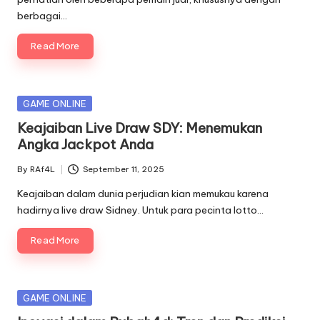
berbagai…
Read More
Posted
GAME ONLINE
in
Keajaiban Live Draw SDY: Menemukan
Angka Jackpot Anda
By
RAf4L
September 11, 2025
Posted
by
Keajaiban dalam dunia perjudian kian memukau karena
hadirnya live draw Sidney. Untuk para pecinta lotto…
Read More
Posted
GAME ONLINE
in