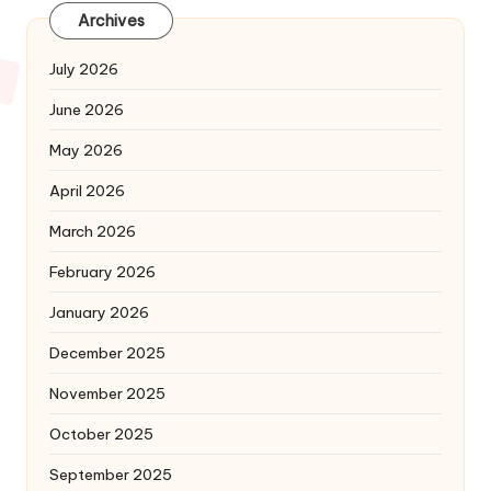
Archives
July 2026
June 2026
May 2026
April 2026
March 2026
February 2026
January 2026
December 2025
November 2025
October 2025
September 2025