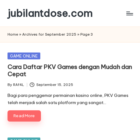
jubilantdose.com
Skip
to
content
Home
»
Archives for September 2025
»
Page 3
Posted
GAME ONLINE
in
Cara Daftar PKV Games dengan Mudah dan
Cepat
By
RAf4L
September 15, 2025
Posted
by
Bagi para penggemar permainan kasino online, PKV Games
telah menjadi salah satu platform yang sangat…
Read More