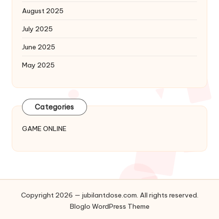
August 2025
July 2025
June 2025
May 2025
Categories
GAME ONLINE
Copyright 2026 — jubilantdose.com. All rights reserved.
Bloglo WordPress Theme