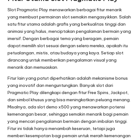
Slot Pragmatic Play menawarkan berbagai fitur menarik
yang membuat permainan slot semakin mengasyikkan. Salah
satu fitur utama adalah grafis yang berkualitas tinggi dan
animasi yang halus, menciptakan pengalaman bermain yang
imersif. Dengan berbagai tema yang beragam, pemain
dapat memilih slot sesuai dengan selera mereka, apakah itu
petualangan, mistis, atau budaya yang kaya. Setiap slot
dirancang untuk memberikan pengalaman visual yang
menarik dan memuaskan.
Fitur lain yang patut diperhatikan adalah mekanisme bonus
yang inovatif dan menguntungkan. Banyak slot dari
Pragmatic Play dilengkapi dengan fitur Free Spins, Jackpot,
dan simbol khusus yang bisa meningkatkan peluang menang.
Misalnya, ada slot demo x500 yang menawarkan potensi
kemenangan besar, sehingga semakin menarik bagi pemain
yang mencari pengalaman bermain dengan imbalan tinggi.
Fitur ini tidak hanya menambah keseruan, tetapi juga
memberi kesempatan bagi pemain untuk meraih kemenangan