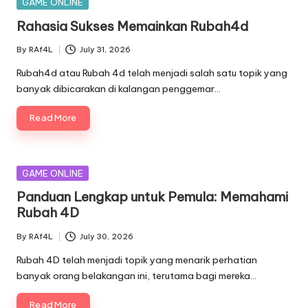
Posted
GAME ONLINE
in
Rahasia Sukses Memainkan Rubah4d
By
RAf4L
July 31, 2026
Posted
by
Rubah4d atau Rubah 4d telah menjadi salah satu topik yang
banyak dibicarakan di kalangan penggemar…
Read More
Posted
GAME ONLINE
in
Panduan Lengkap untuk Pemula: Memahami
Rubah 4D
By
RAf4L
July 30, 2026
Posted
by
Rubah 4D telah menjadi topik yang menarik perhatian
banyak orang belakangan ini, terutama bagi mereka…
Read More