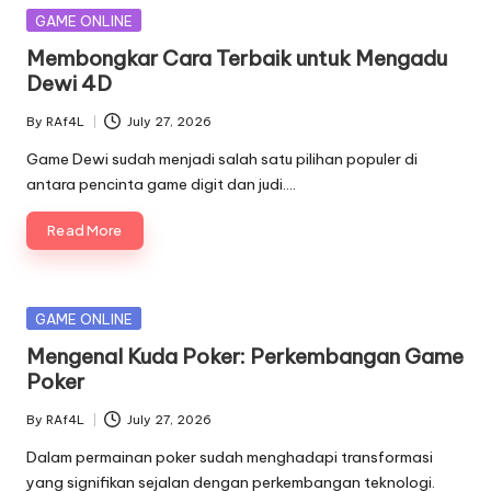
Posted
GAME ONLINE
in
Membongkar Cara Terbaik untuk Mengadu
Dewi 4D
By
RAf4L
July 27, 2026
Posted
by
Game Dewi sudah menjadi salah satu pilihan populer di
antara pencinta game digit dan judi.…
Read More
Posted
GAME ONLINE
in
Mengenal Kuda Poker: Perkembangan Game
Poker
By
RAf4L
July 27, 2026
Posted
by
Dalam permainan poker sudah menghadapi transformasi
yang signifikan sejalan dengan perkembangan teknologi.