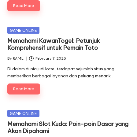
Read More
Posted
GAME ONLINE
in
Memahami KawanTogel: Petunjuk
Komprehensif untuk Pemain Toto
By
RAf4L
February 7, 2026
Posted
by
Di dalam dunia judi lotre, terdapat sejumlah situs yang
memberikan berbagai layanan dan peluang menarik…
Read More
Posted
GAME ONLINE
in
Memahami Slot Kuda: Poin-poin Dasar yang
Akan Dipahami