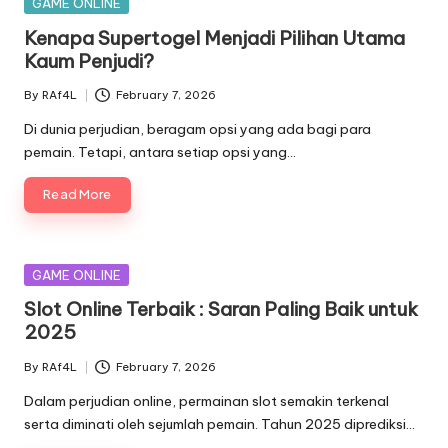
Posted
GAME ONLINE
in
Kenapa Supertogel Menjadi Pilihan Utama
Kaum Penjudi?
By
RAf4L
February 7, 2026
Posted
by
Di dunia perjudian, beragam opsi yang ada bagi para
pemain. Tetapi, antara setiap opsi yang…
Read More
Posted
GAME ONLINE
in
Slot Online Terbaik : Saran Paling Baik untuk
2025
By
RAf4L
February 7, 2026
Posted
by
Dalam perjudian online, permainan slot semakin terkenal
serta diminati oleh sejumlah pemain. Tahun 2025 diprediksi…