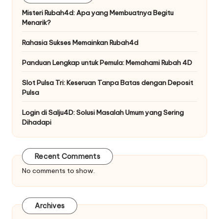
Misteri Rubah4d: Apa yang Membuatnya Begitu
Menarik?
Rahasia Sukses Memainkan Rubah4d
Panduan Lengkap untuk Pemula: Memahami Rubah 4D
Slot Pulsa Tri: Keseruan Tanpa Batas dengan Deposit
Pulsa
Login di Salju4D: Solusi Masalah Umum yang Sering
Dihadapi
Recent Comments
No comments to show.
Archives