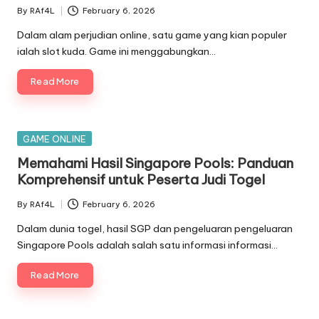
By
RAf4L
February 6, 2026
Posted
by
Dalam alam perjudian online, satu game yang kian populer
ialah slot kuda. Game ini menggabungkan…
Read More
Posted
GAME ONLINE
in
Memahami Hasil Singapore Pools: Panduan
Komprehensif untuk Peserta Judi Togel
By
RAf4L
February 6, 2026
Posted
by
Dalam dunia togel, hasil SGP dan pengeluaran pengeluaran
Singapore Pools adalah salah satu informasi informasi…
Read More