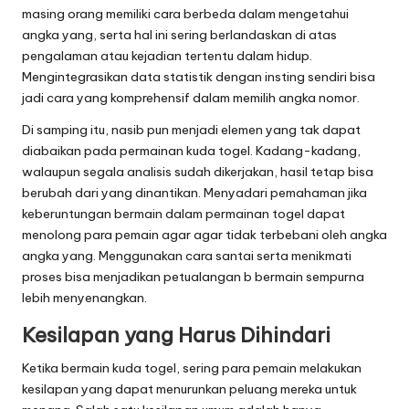
masing orang memiliki cara berbeda dalam mengetahui
angka yang, serta hal ini sering berlandaskan di atas
pengalaman atau kejadian tertentu dalam hidup.
Mengintegrasikan data statistik dengan insting sendiri bisa
jadi cara yang komprehensif dalam memilih angka nomor.
Di samping itu, nasib pun menjadi elemen yang tak dapat
diabaikan pada permainan kuda togel. Kadang-kadang,
walaupun segala analisis sudah dikerjakan, hasil tetap bisa
berubah dari yang dinantikan. Menyadari pemahaman jika
keberuntungan bermain dalam permainan togel dapat
menolong para pemain agar agar tidak terbebani oleh angka
angka yang. Menggunakan cara santai serta menikmati
proses bisa menjadikan petualangan b bermain sempurna
lebih menyenangkan.
Kesilapan yang Harus Dihindari
Ketika bermain kuda togel, sering para pemain melakukan
kesilapan yang dapat menurunkan peluang mereka untuk