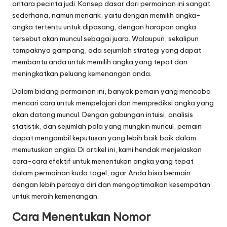
antara pecinta judi. Konsep dasar dari permainan ini sangat
sederhana, namun menarik, yaitu dengan memilih angka-
angka tertentu untuk dipasang, dengan harapan angka
tersebut akan muncul sebagai juara. Walaupun, sekalipun
tampaknya gampang, ada sejumlah strategi yang dapat
membantu anda untuk memilih angka yang tepat dan
meningkatkan peluang kemenangan anda.
Dalam bidang permainan ini, banyak pemain yang mencoba
mencari cara untuk mempelajari dan memprediksi angka yang
akan datang muncul. Dengan gabungan intuisi, analisis
statistik, dan sejumlah pola yang mungkin muncul, pemain
dapat mengambil keputusan yang lebih baik baik dalam
memutuskan angka. Di artikel ini, kami hendak menjelaskan
cara-cara efektif untuk menentukan angka yang tepat
dalam permainan kuda togel, agar Anda bisa bermain
dengan lebih percaya diri dan mengoptimalkan kesempatan
untuk meraih kemenangan.
Cara Menentukan Nomor