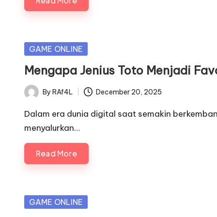
Read More
Posted
GAME ONLINE
in
Mengapa Jenius Toto Menjadi Fa
By
RAf4L
December 20, 2025
Posted
by
Dalam era dunia digital saat semakin berkemban
menyalurkan…
Read More
Posted
GAME ONLINE
in