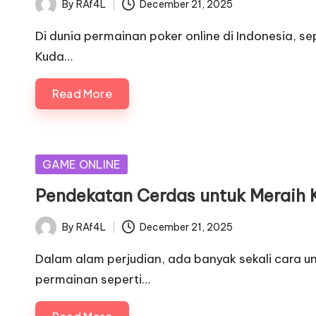
By
RAf4L
December 21, 2025
Posted
by
Di dunia permainan poker online di Indonesia, 
Kuda…
Read More
Posted
GAME ONLINE
in
Pendekatan Cerdas untuk Meraih
By
RAf4L
December 21, 2025
Posted
by
Dalam alam perjudian, ada banyak sekali cara 
permainan seperti…