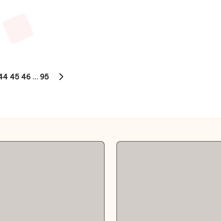
44
45
46
…
95
NEXT
PAGE