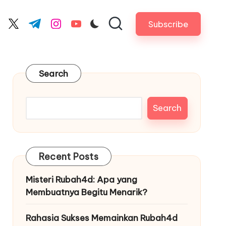
Subscribe
cebook.com
twitter.com
t.me
instagram.com
youtube.com
Search
Search
Recent Posts
Misteri Rubah4d: Apa yang
Membuatnya Begitu Menarik?
Rahasia Sukses Memainkan Rubah4d