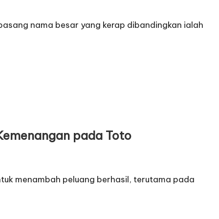
sepasang nama besar yang kerap dibandingkan ialah
 Kemenangan pada Toto
untuk menambah peluang berhasil, terutama pada