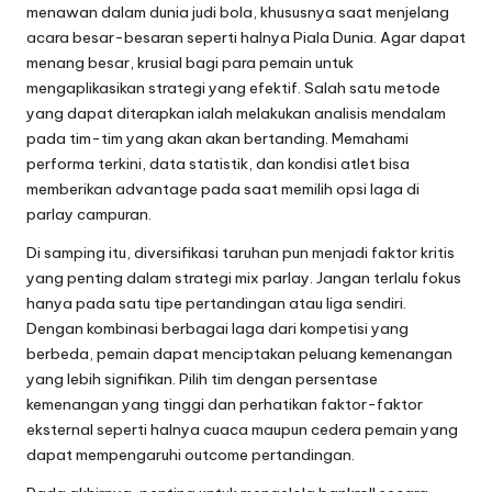
menawan dalam dunia judi bola, khususnya saat menjelang
acara besar-besaran seperti halnya Piala Dunia. Agar dapat
menang besar, krusial bagi para pemain untuk
mengaplikasikan strategi yang efektif. Salah satu metode
yang dapat diterapkan ialah melakukan analisis mendalam
pada tim-tim yang akan akan bertanding. Memahami
performa terkini, data statistik, dan kondisi atlet bisa
memberikan advantage pada saat memilih opsi laga di
parlay campuran.
Di samping itu, diversifikasi taruhan pun menjadi faktor kritis
yang penting dalam strategi mix parlay. Jangan terlalu fokus
hanya pada satu tipe pertandingan atau liga sendiri.
Dengan kombinasi berbagai laga dari kompetisi yang
berbeda, pemain dapat menciptakan peluang kemenangan
yang lebih signifikan. Pilih tim dengan persentase
kemenangan yang tinggi dan perhatikan faktor-faktor
eksternal seperti halnya cuaca maupun cedera pemain yang
dapat mempengaruhi outcome pertandingan.