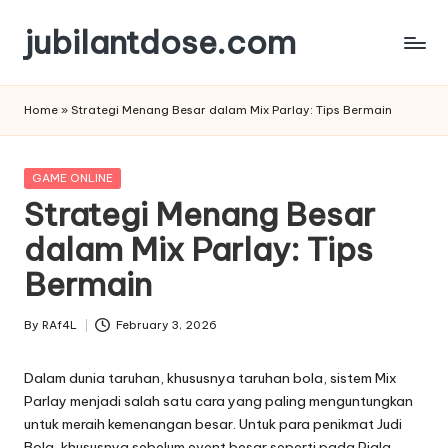
jubilantdose.com
Skip
to
content
Home
»
Strategi Menang Besar dalam Mix Parlay: Tips Bermain
Posted
GAME ONLINE
in
Strategi Menang Besar
dalam Mix Parlay: Tips
Bermain
By
RAf4L
February 3, 2026
Posted
by
Dalam dunia taruhan, khususnya taruhan bola, sistem Mix
Parlay menjadi salah satu cara yang paling menguntungkan
untuk meraih kemenangan besar. Untuk para penikmat Judi
Bola, khususnya sebelum event besar seperti pada Piala