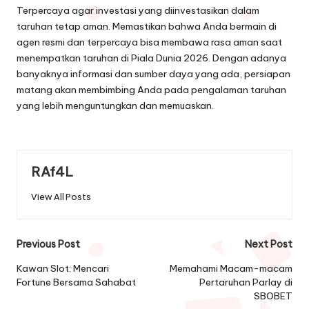
Terpercaya agar investasi yang diinvestasikan dalam
taruhan tetap aman. Memastikan bahwa Anda bermain di
agen resmi dan terpercaya bisa membawa rasa aman saat
menempatkan taruhan di Piala Dunia 2026. Dengan adanya
banyaknya informasi dan sumber daya yang ada, persiapan
matang akan membimbing Anda pada pengalaman taruhan
yang lebih menguntungkan dan memuaskan.
RAf4L
View All Posts
Post
Previous Post
Next Post
navigation
Kawan Slot: Mencari
Memahami Macam-macam
Fortune Bersama Sahabat
Pertaruhan Parlay di
SBOBET