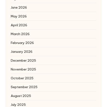
June 2026
May 2026
April 2026
March 2026
February 2026
January 2026
December 2025
November 2025
October 2025
September 2025
August 2025
July 2025