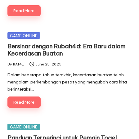
Read More
Posted
GAME ONLINE
in
Bersinar dengan Rubah4d: Era Baru dalam
Kecerdasan Buatan
By
RAf4L
June 23, 2025
Posted
by
Dalam beberapa tahun terakhir, kecerdasan buatan telah
mengalami perkembangan pesat yang mengubah cara kita
berinteraksi…
Read More
Posted
GAME ONLINE
in
Panduan Terperinci untuk Pemain Togel