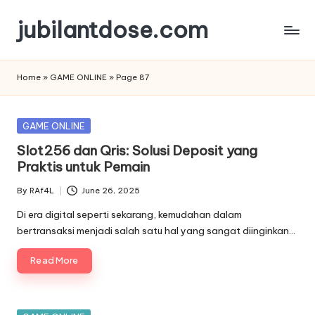
jubilantdose.com
Skip
to
content
Home
»
GAME ONLINE
»
Page 87
Posted
GAME ONLINE
in
Slot256 dan Qris: Solusi Deposit yang
Praktis untuk Pemain
By
RAf4L
June 26, 2025
Posted
by
Di era digital seperti sekarang, kemudahan dalam
bertransaksi menjadi salah satu hal yang sangat diinginkan…
Read More