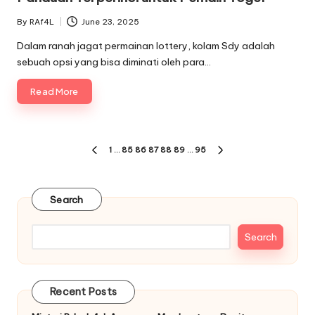
By
RAf4L
June 23, 2025
Posted
by
Dalam ranah jagat permainan lottery, kolam Sdy adalah
sebuah opsi yang bisa diminati oleh para…
Read More
Posts
1
…
85
86
87
88
89
…
95
PREVIOUS
NEXT
pagination
PAGE
PAGE
Search
Search
Recent Posts