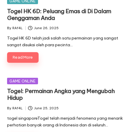
Posted
GAME ONLINE
in
Togel HK 6D: Peluang Emas di Di Dalam
Genggaman Anda
By
RAf4L
June 26, 2025
Posted
by
Togel HK 6D telah jadi salah satu permainan yang sangat
sangat disukai oleh para pecinta…
Read More
Posted
GAME ONLINE
in
Togel: Permainan Angka yang Mengubah
Hidup
By
RAf4L
June 25, 2025
Posted
by
togel singaporeTogel telah menjadi fenomena yang menarik
perhatian banyak orang di Indonesia dan di seluruh…