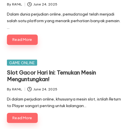
By
RAf4L
June 24, 2025
Posted
by
Dalam dunia perjudian online, pemudatogel telah menjadi
salah satu platform yang menarik perhatian banyak pemain.
…
Read More
Posted
GAME ONLINE
in
Slot Gacor Hari Ini: Temukan Mesin
Menguntungkan!
By
RAf4L
June 24, 2025
Posted
by
Di dalam perjudian online, khususnya mesin slot, istilah Return
to Player sangat penting untuk kalangan…
Read More