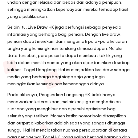
undian dengan leluasa dan bebas dari adanya penipuan,
sehingga meningkatkan kepercayaan mereka terhadap hasil
yang dipublikasikan.
Selain itu, Live Draw HK juga berfungsi sebagai penyedia
informasi yang berharga bagi pemain. Dengan live draw,
pemain dapat merekam dan mengamati pola-pola keluaran
angka yang kemungkinan terulang di masa depan. Melalui
data tersebut, para peserta dapat membuat taktik yang
lebih dalam memilih nomor yang akan dipertaruhkan di setiap
kali sesi Togel Hongkong. Hal ini menjadikan live draw sebagai
media yang berharga bagi siapa saja yang ingin
meningkatkan kemungkinan kemenangan dirinya.
Pada akhirnya, Pengundian Langsung HK tidak hanya
menawarkan keterbukaan, melainkan juga menghadirkan
suasana yang menghibur dan dipenuhi optimisme bagi
seluruh yang terlibat. Momen ketika nomor bola ditampilkan
dan output dikabarkan adalah saat yang sangat ditunggu-
tunggu. Hal ini menciptakan nuansa persaudaraan di antara
para penggemar Togel HK, yang saling berbagi harapan dan