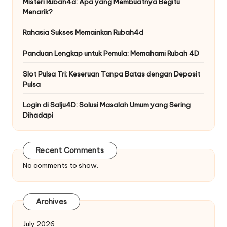
Misteri Rubah4d: Apa yang Membuatnya Begitu
Menarik?
Rahasia Sukses Memainkan Rubah4d
Panduan Lengkap untuk Pemula: Memahami Rubah 4D
Slot Pulsa Tri: Keseruan Tanpa Batas dengan Deposit
Pulsa
Login di Salju4D: Solusi Masalah Umum yang Sering
Dihadapi
Recent Comments
No comments to show.
Archives
July 2026