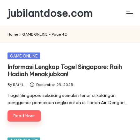
jubilantdose.com
Skip
to
content
Home
»
GAME ONLINE
»
Page 42
Posted
GAME ONLINE
in
Informasi Lengkap Togel Singapore: Raih
Hadiah Menakjubkan!
By
RAf4L
December 29, 2025
Posted
by
Togel Singapore sekarang semakin tenar di kalangan
penggemar permainan angka entah di Tanah Air. Dengan…
Read More