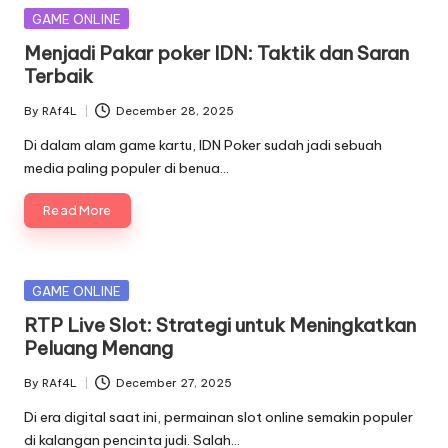
Posted
GAME ONLINE
in
Menjadi Pakar poker IDN: Taktik dan Saran
Terbaik
By
RAf4L
December 28, 2025
Posted
by
Di dalam alam game kartu, IDN Poker sudah jadi sebuah
media paling populer di benua…
Read More
Posted
GAME ONLINE
in
RTP Live Slot: Strategi untuk Meningkatkan
Peluang Menang
By
RAf4L
December 27, 2025
Posted
by
Di era digital saat ini, permainan slot online semakin populer
di kalangan pencinta judi. Salah…