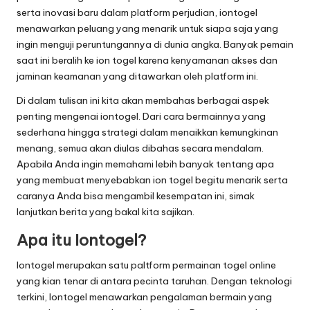
serta inovasi baru dalam platform perjudian, iontogel
menawarkan peluang yang menarik untuk siapa saja yang
ingin menguji peruntungannya di dunia angka. Banyak pemain
saat ini beralih ke ion togel karena kenyamanan akses dan
jaminan keamanan yang ditawarkan oleh platform ini.
Di dalam tulisan ini kita akan membahas berbagai aspek
penting mengenai iontogel. Dari cara bermainnya yang
sederhana hingga strategi dalam menaikkan kemungkinan
menang, semua akan diulas dibahas secara mendalam.
Apabila Anda ingin memahami lebih banyak tentang apa
yang membuat menyebabkan ion togel begitu menarik serta
caranya Anda bisa mengambil kesempatan ini, simak
lanjutkan berita yang bakal kita sajikan.
Apa itu Iontogel?
Iontogel merupakan satu paltform permainan togel online
yang kian tenar di antara pecinta taruhan. Dengan teknologi
terkini, Iontogel menawarkan pengalaman bermain yang