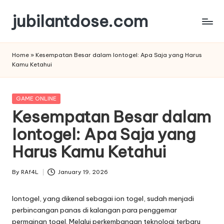
jubilantdose.com
Skip
to
content
Home
»
Kesempatan Besar dalam Iontogel: Apa Saja yang Harus
Kamu Ketahui
Posted
GAME ONLINE
in
Kesempatan Besar dalam
Iontogel: Apa Saja yang
Harus Kamu Ketahui
By
RAf4L
January 19, 2026
Posted
by
Iontogel, yang dikenal sebagai ion togel, sudah menjadi
perbincangan panas di kalangan para penggemar
permainan togel. Melalui perkembangan teknologi terbaru