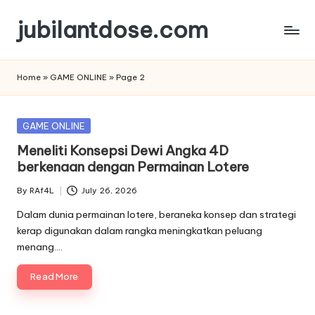
jubilantdose.com
Skip
to
content
Home
»
GAME ONLINE
»
Page 2
Posted
GAME ONLINE
in
Meneliti Konsepsi Dewi Angka 4D
berkenaan dengan Permainan Lotere
By
RAf4L
July 26, 2026
Posted
by
Dalam dunia permainan lotere, beraneka konsep dan strategi
kerap digunakan dalam rangka meningkatkan peluang
menang.…
Read More