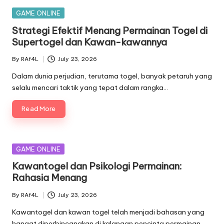
Posted
GAME ONLINE
in
Strategi Efektif Menang Permainan Togel di
Supertogel dan Kawan-kawannya
By
RAf4L
July 23, 2026
Posted
by
Dalam dunia perjudian, terutama togel, banyak petaruh yang
selalu mencari taktik yang tepat dalam rangka…
Read More
Posted
GAME ONLINE
in
Kawantogel dan Psikologi Permainan:
Rahasia Menang
By
RAf4L
July 23, 2026
Posted
by
Kawantogel dan kawan togel telah menjadi bahasan yang
hangat diperbincangkan di kalangan pencinta permainan