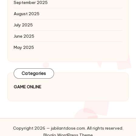
September 2025
August 2025
July 2025
June 2025
May 2025
Categories
GAME ONLINE
Copyright 2026 — jubilantdose.com. All rights reserved.
Bloglo WordPress Theme