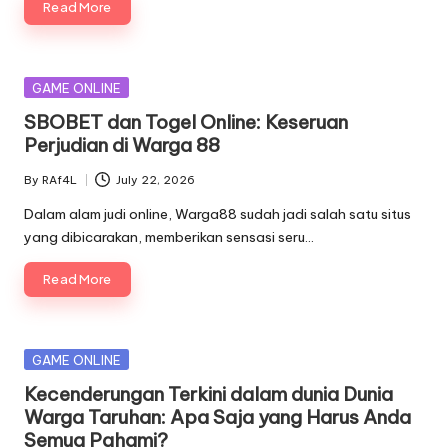
Read More
Posted
GAME ONLINE
in
SBOBET dan Togel Online: Keseruan
Perjudian di Warga 88
By
RAf4L
July 22, 2026
Posted
by
Dalam alam judi online, Warga88 sudah jadi salah satu situs
yang dibicarakan, memberikan sensasi seru…
Read More
Posted
GAME ONLINE
in
Kecenderungan Terkini dalam dunia Dunia
Warga Taruhan: Apa Saja yang Harus Anda
Semua Pahami?