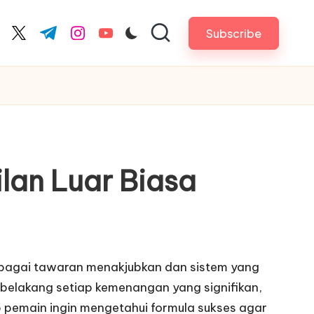
Subscribe
cebook.com
twitter.com
t.me
instagram.com
youtube.com
ilan Luar Biasa
berbagai tawaran menakjubkan dan sistem yang
belakang setiap kemenangan yang signifikan,
ap pemain ingin mengetahui formula sukses agar