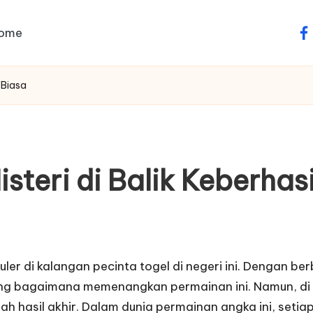
ome
fa
 Biasa
teri di Balik Keberhas
ler di kalangan pecinta togel di negeri ini. Dengan 
ng bagaimana memenangkan permainan ini. Namun, di 
h hasil akhir. Dalam dunia permainan angka ini, seti