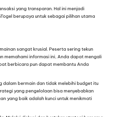
saksi yang transparan. Hal ini menjadi
Togel berupaya untuk sebagai pilihan utama
inan sangat krusial. Peserta sering tekun
n memahami informasi ini, Anda dapat mengali
empat berbicara pun dapat membantu Anda
g dalam bermain dan tidak melebihi budget itu
 strategi yang pengelolaan bisa menyebabkan
ngan yang baik adalah kunci untuk menikmati