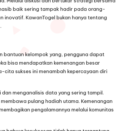
 Melalui diskusi dan bertukar strategi bersama
 nasib baik sering tampak hadir pada orang-
an inovatif. KawanTogel bukan hanya tentang
.
an bantuan kelompok yang, pengguna dapat
eka bisa mendapatkan kemenangan besar
a-cita sukses ini menambah kepercayaan diri
 dan menganalisis data yang sering tampil.
dan membawa pulang hadiah utama. Kemenangan
gar membagikan pengalamannya melalui komunitas