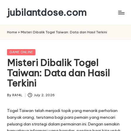
jubilantdose.com
Skip
to
content
Home
»
Misteri Dibalik Togel Taiwan: Data dan Hasil Terkini
Posted
GAME ONLINE
in
Misteri Dibalik Togel
Taiwan: Data dan Hasil
Terkini
By
RAf4L
July 2, 2026
Posted
by
Togel Taiwan telah menjadi topik yang menarik perhatian
banyak orang, terutama bagi para pemain yang mencari
peluang dan strategi dalam permainan ini. Dengan semakin
banyaknya informasi yang beredar, penting bagi kita untuk