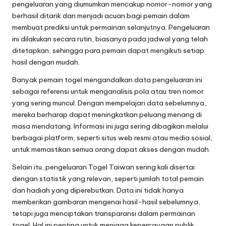
pengeluaran yang diumumkan mencakup nomor-nomor yang
berhasil ditarik dan menjadi acuan bagi pemain dalam
membuat prediksi untuk permainan selanjutnya. Pengeluaran
ini dilakukan secara rutin, biasanya pada jadwal yang telah
ditetapkan, sehingga para pemain dapat mengikuti setiap
hasil dengan mudah.
Banyak pemain togel mengandalkan data pengeluaran ini
sebagai referensi untuk menganalisis pola atau tren nomor
yang sering muncul. Dengan mempelajari data sebelumnya,
mereka berharap dapat meningkatkan peluang menang di
masa mendatang. Informasi ini juga sering dibagikan melalui
berbagai platform, seperti situs web resmi atau media sosial,
untuk memastikan semua orang dapat akses dengan mudah.
Selain itu, pengeluaran Togel Taiwan sering kali disertai
dengan statistik yang relevan, seperti jumlah total pemain
dan hadiah yang diperebutkan. Data ini tidak hanya
memberikan gambaran mengenai hasil-hasil sebelumnya,
tetapi juga menciptakan transparansi dalam permainan
togel. Hal ini penting untuk menjaga kepercayaan publik