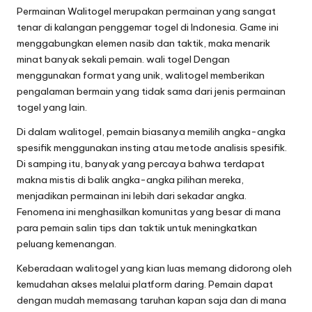
Permainan Walitogel merupakan permainan yang sangat
tenar di kalangan penggemar togel di Indonesia. Game ini
menggabungkan elemen nasib dan taktik, maka menarik
minat banyak sekali pemain.
wali togel
Dengan
menggunakan format yang unik, walitogel memberikan
pengalaman bermain yang tidak sama dari jenis permainan
togel yang lain.
Di dalam walitogel, pemain biasanya memilih angka-angka
spesifik menggunakan insting atau metode analisis spesifik.
Di samping itu, banyak yang percaya bahwa terdapat
makna mistis di balik angka-angka pilihan mereka,
menjadikan permainan ini lebih dari sekadar angka.
Fenomena ini menghasilkan komunitas yang besar di mana
para pemain salin tips dan taktik untuk meningkatkan
peluang kemenangan.
Keberadaan walitogel yang kian luas memang didorong oleh
kemudahan akses melalui platform daring. Pemain dapat
dengan mudah memasang taruhan kapan saja dan di mana