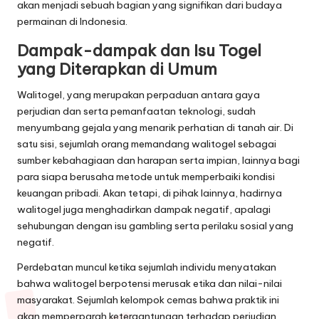
akan menjadi sebuah bagian yang signifikan dari budaya
permainan di Indonesia.
Dampak-dampak dan Isu Togel
yang Diterapkan di Umum
Walitogel, yang merupakan perpaduan antara gaya
perjudian dan serta pemanfaatan teknologi, sudah
menyumbang gejala yang menarik perhatian di tanah air. Di
satu sisi, sejumlah orang memandang walitogel sebagai
sumber kebahagiaan dan harapan serta impian, lainnya bagi
para siapa berusaha metode untuk memperbaiki kondisi
keuangan pribadi. Akan tetapi, di pihak lainnya, hadirnya
walitogel juga menghadirkan dampak negatif, apalagi
sehubungan dengan isu gambling serta perilaku sosial yang
negatif.
Perdebatan muncul ketika sejumlah individu menyatakan
bahwa walitogel berpotensi merusak etika dan nilai-nilai
masyarakat. Sejumlah kelompok cemas bahwa praktik ini
akan memperparah ketergantungan terhadap perjudian