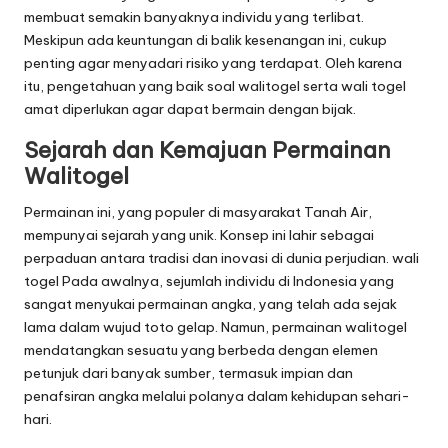
membuat semakin banyaknya individu yang terlibat.
Meskipun ada keuntungan di balik kesenangan ini, cukup
penting agar menyadari risiko yang terdapat. Oleh karena
itu, pengetahuan yang baik soal walitogel serta wali togel
amat diperlukan agar dapat bermain dengan bijak.
Sejarah dan Kemajuan Permainan
Walitogel
Permainan ini, yang populer di masyarakat Tanah Air,
mempunyai sejarah yang unik. Konsep ini lahir sebagai
perpaduan antara tradisi dan inovasi di dunia perjudian.
wali
togel
Pada awalnya, sejumlah individu di Indonesia yang
sangat menyukai permainan angka, yang telah ada sejak
lama dalam wujud toto gelap. Namun, permainan walitogel
mendatangkan sesuatu yang berbeda dengan elemen
petunjuk dari banyak sumber, termasuk impian dan
penafsiran angka melalui polanya dalam kehidupan sehari-
hari.