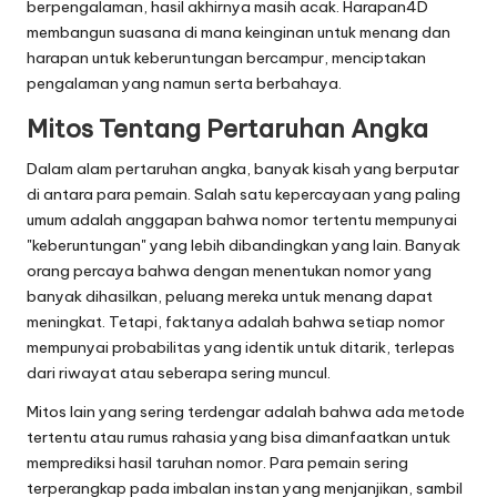
berpengalaman, hasil akhirnya masih acak. Harapan4D
membangun suasana di mana keinginan untuk menang dan
harapan untuk keberuntungan bercampur, menciptakan
pengalaman yang namun serta berbahaya.
Mitos Tentang Pertaruhan Angka
Dalam alam pertaruhan angka, banyak kisah yang berputar
di antara para pemain. Salah satu kepercayaan yang paling
umum adalah anggapan bahwa nomor tertentu mempunyai
"keberuntungan" yang lebih dibandingkan yang lain. Banyak
orang percaya bahwa dengan menentukan nomor yang
banyak dihasilkan, peluang mereka untuk menang dapat
meningkat. Tetapi, faktanya adalah bahwa setiap nomor
mempunyai probabilitas yang identik untuk ditarik, terlepas
dari riwayat atau seberapa sering muncul.
Mitos lain yang sering terdengar adalah bahwa ada metode
tertentu atau rumus rahasia yang bisa dimanfaatkan untuk
memprediksi hasil taruhan nomor. Para pemain sering
terperangkap pada imbalan instan yang menjanjikan, sambil