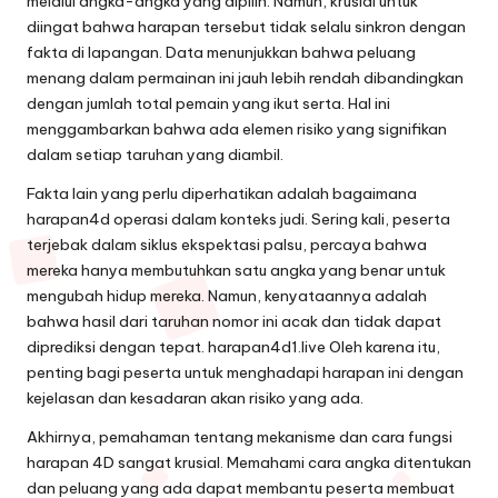
melalui angka-angka yang dipilih. Namun, krusial untuk
diingat bahwa harapan tersebut tidak selalu sinkron dengan
fakta di lapangan. Data menunjukkan bahwa peluang
menang dalam permainan ini jauh lebih rendah dibandingkan
dengan jumlah total pemain yang ikut serta. Hal ini
menggambarkan bahwa ada elemen risiko yang signifikan
dalam setiap taruhan yang diambil.
Fakta lain yang perlu diperhatikan adalah bagaimana
harapan4d operasi dalam konteks judi. Sering kali, peserta
terjebak dalam siklus ekspektasi palsu, percaya bahwa
mereka hanya membutuhkan satu angka yang benar untuk
mengubah hidup mereka. Namun, kenyataannya adalah
bahwa hasil dari taruhan nomor ini acak dan tidak dapat
diprediksi dengan tepat.
harapan4d1.live
Oleh karena itu,
penting bagi peserta untuk menghadapi harapan ini dengan
kejelasan dan kesadaran akan risiko yang ada.
Akhirnya, pemahaman tentang mekanisme dan cara fungsi
harapan 4D sangat krusial. Memahami cara angka ditentukan
dan peluang yang ada dapat membantu peserta membuat