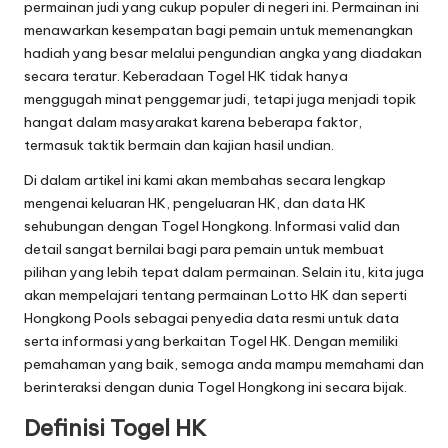
permainan judi yang cukup populer di negeri ini. Permainan ini
menawarkan kesempatan bagi pemain untuk memenangkan
hadiah yang besar melalui pengundian angka yang diadakan
secara teratur. Keberadaan Togel HK tidak hanya
menggugah minat penggemar judi, tetapi juga menjadi topik
hangat dalam masyarakat karena beberapa faktor,
termasuk taktik bermain dan kajian hasil undian.
Di dalam artikel ini kami akan membahas secara lengkap
mengenai keluaran HK, pengeluaran HK, dan data HK
sehubungan dengan Togel Hongkong. Informasi valid dan
detail sangat bernilai bagi para pemain untuk membuat
pilihan yang lebih tepat dalam permainan. Selain itu, kita juga
akan mempelajari tentang permainan Lotto HK dan seperti
Hongkong Pools sebagai penyedia data resmi untuk data
serta informasi yang berkaitan Togel HK. Dengan memiliki
pemahaman yang baik, semoga anda mampu memahami dan
berinteraksi dengan dunia Togel Hongkong ini secara bijak.
Definisi Togel HK