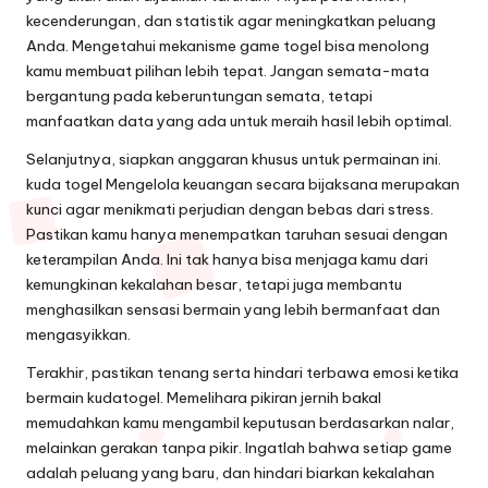
kecenderungan, dan statistik agar meningkatkan peluang
Anda. Mengetahui mekanisme game togel bisa menolong
kamu membuat pilihan lebih tepat. Jangan semata-mata
bergantung pada keberuntungan semata, tetapi
manfaatkan data yang ada untuk meraih hasil lebih optimal.
Selanjutnya, siapkan anggaran khusus untuk permainan ini.
kuda togel
Mengelola keuangan secara bijaksana merupakan
kunci agar menikmati perjudian dengan bebas dari stress.
Pastikan kamu hanya menempatkan taruhan sesuai dengan
keterampilan Anda. Ini tak hanya bisa menjaga kamu dari
kemungkinan kekalahan besar, tetapi juga membantu
menghasilkan sensasi bermain yang lebih bermanfaat dan
mengasyikkan.
Terakhir, pastikan tenang serta hindari terbawa emosi ketika
bermain kudatogel. Memelihara pikiran jernih bakal
memudahkan kamu mengambil keputusan berdasarkan nalar,
melainkan gerakan tanpa pikir. Ingatlah bahwa setiap game
adalah peluang yang baru, dan hindari biarkan kekalahan