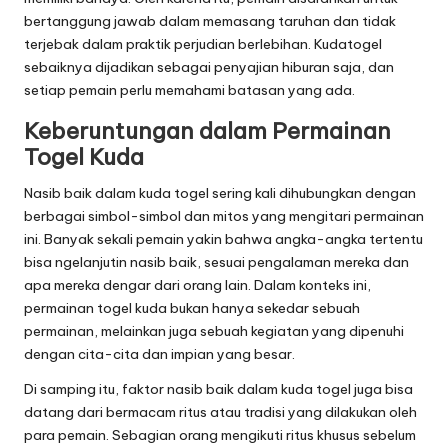
bertanggung jawab dalam memasang taruhan dan tidak
terjebak dalam praktik perjudian berlebihan. Kudatogel
sebaiknya dijadikan sebagai penyajian hiburan saja, dan
setiap pemain perlu memahami batasan yang ada.
Keberuntungan dalam Permainan
Togel Kuda
Nasib baik dalam kuda togel sering kali dihubungkan dengan
berbagai simbol-simbol dan mitos yang mengitari permainan
ini. Banyak sekali pemain yakin bahwa angka-angka tertentu
bisa ngelanjutin nasib baik, sesuai pengalaman mereka dan
apa mereka dengar dari orang lain. Dalam konteks ini,
permainan togel kuda bukan hanya sekedar sebuah
permainan, melainkan juga sebuah kegiatan yang dipenuhi
dengan cita-cita dan impian yang besar.
Di samping itu, faktor nasib baik dalam kuda togel juga bisa
datang dari bermacam ritus atau tradisi yang dilakukan oleh
para pemain. Sebagian orang mengikuti ritus khusus sebelum