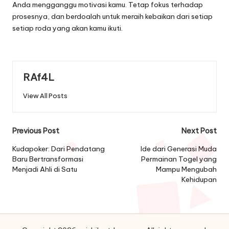
Anda mengganggu motivasi kamu. Tetap fokus terhadap
prosesnya, dan berdoalah untuk meraih kebaikan dari setiap
setiap roda yang akan kamu ikuti.
RAf4L
View All Posts
Post
Previous Post
Next Post
navigation
Kudapoker: Dari Pendatang
Ide dari Generasi Muda
Baru Bertransformasi
Permainan Togel yang
Menjadi Ahli di Satu
Mampu Mengubah
Kehidupan