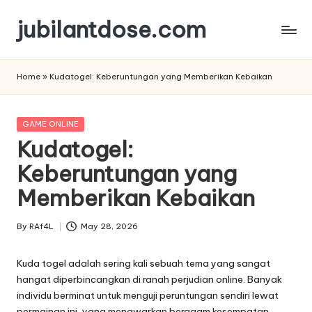
jubilantdose.com
Skip
to
content
Home
»
Kudatogel: Keberuntungan yang Memberikan Kebaikan
Posted
GAME ONLINE
in
Kudatogel:
Keberuntungan yang
Memberikan Kebaikan
By
RAf4L
May 28, 2026
Posted
by
Kuda togel adalah sering kali sebuah tema yang sangat
hangat diperbincangkan di ranah perjudian online. Banyak
individu berminat untuk menguji peruntungan sendiri lewat
permainan ini, yang menawarkan beragam kesempatan