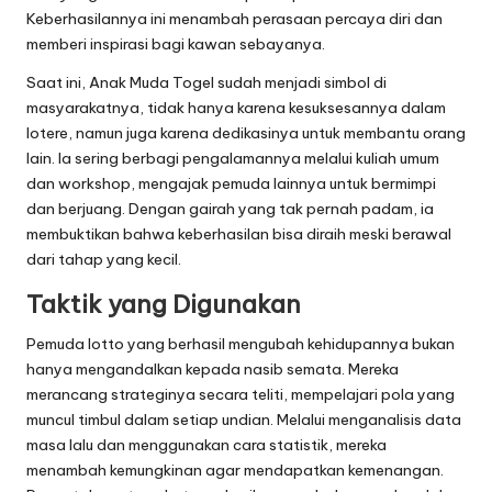
Keberhasilannya ini menambah perasaan percaya diri dan
memberi inspirasi bagi kawan sebayanya.
Saat ini, Anak Muda Togel sudah menjadi simbol di
masyarakatnya, tidak hanya karena kesuksesannya dalam
lotere, namun juga karena dedikasinya untuk membantu orang
lain. Ia sering berbagi pengalamannya melalui kuliah umum
dan workshop, mengajak pemuda lainnya untuk bermimpi
dan berjuang. Dengan gairah yang tak pernah padam, ia
membuktikan bahwa keberhasilan bisa diraih meski berawal
dari tahap yang kecil.
Taktik yang Digunakan
Pemuda lotto yang berhasil mengubah kehidupannya bukan
hanya mengandalkan kepada nasib semata. Mereka
merancang strateginya secara teliti, mempelajari pola yang
muncul timbul dalam setiap undian. Melalui menganalisis data
masa lalu dan menggunakan cara statistik, mereka
menambah kemungkinan agar mendapatkan kemenangan.