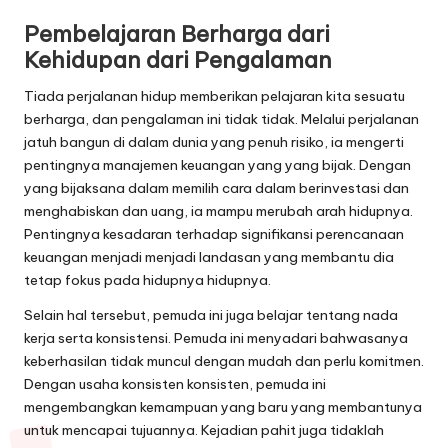
Pembelajaran Berharga dari
Kehidupan dari Pengalaman
Tiada perjalanan hidup memberikan pelajaran kita sesuatu
berharga, dan pengalaman ini tidak tidak. Melalui perjalanan
jatuh bangun di dalam dunia yang penuh risiko, ia mengerti
pentingnya manajemen keuangan yang yang bijak. Dengan
yang bijaksana dalam memilih cara dalam berinvestasi dan
menghabiskan dan uang, ia mampu merubah arah hidupnya.
Pentingnya kesadaran terhadap signifikansi perencanaan
keuangan menjadi menjadi landasan yang membantu dia
tetap fokus pada hidupnya hidupnya.
Selain hal tersebut, pemuda ini juga belajar tentang nada
kerja serta konsistensi. Pemuda ini menyadari bahwasanya
keberhasilan tidak muncul dengan mudah dan perlu komitmen.
Dengan usaha konsisten konsisten, pemuda ini
mengembangkan kemampuan yang baru yang membantunya
untuk mencapai tujuannya. Kejadian pahit juga tidaklah