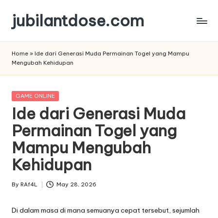
jubilantdose.com
Skip
to
content
Home
»
Ide dari Generasi Muda Permainan Togel yang Mampu
Mengubah Kehidupan
Posted
GAME ONLINE
in
Ide dari Generasi Muda
Permainan Togel yang
Mampu Mengubah
Kehidupan
By
RAf4L
May 28, 2026
Posted
by
Di dalam masa di mana semuanya cepat tersebut, sejumlah