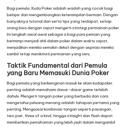
Bagi pemula, Kuda Poker adalah wadah yang cocok bagi
belajar dan mengembangkan keterampilan bermain. Dengan
banyaknya tutorial dan serta tips yang terdapat, setiap
orang bisa dengan cepat mengerti strategi permainan poker.
Ini langkah awal awal sebagai a bagi para pemain yang
bermimpi menjadi ahli dalam poker dalam waktu cepat,
menjadikan mereka semakin dekat dengan aspirasi mereka
sambil tetap menikmati permainan yang seru.
Taktik Fundamental dari Pemula
yang Baru Memasuki Dunia Poker
Bagi pemula yang berkeinginan masuk ke alam kudapoker,
penting adalah memahami dasar-dasar game terlebih
dahulu. Mengerti tangan poker yang berbeda dan cara
mengetahui peluang menang adalah tahapan pertama yang
penting. Menguasai kombinasi tangan seperti pasangan,
two pair, three of a kind, hingga straight dan flush dapat
memberikan pemahaman yang lebih jauh dalam mengambil