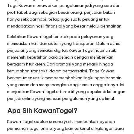
TogelKawan menawarkan pengalaman judi yang seru dan
profitabel. Bagi sebagian besar orang, perjudian bukan
hanya sekadar hobi, tetapi juga suatu peluang untuk
mendapatkan hasil finansial yang besar melalui permainan.
Kelebihan KawanTogel terletak pada pelayanan yang
memuaskan hati dan sistem yang transparan. Dalam dunia
perjudian yang semakin digital, KawanTogel hadir untuk
memenuhi kebutuhan para pemain dengan memberikan
beragam fitur keren. Dari promosi yang menarik hingga
kemudahan transaksi dalam bertransaksi, TogelKawan
berkomitmen untuk mempersembahkan lingkungan bermain
yang aman dan menyenangkan bagi semua anggotanya. Ini
menjadikan KawanTogel alternatif yang populer di kalangan
penjudi online yang mencari pengalaman yang optimal.
Apa Sih KawanTogel?
Kawan Togel adalah sarana yaitu memberikan layanan
permainan togel online, yang kian terkenal di kalangan para