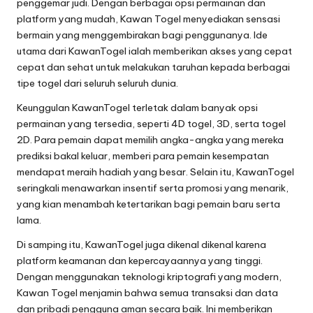
penggemar judi. Dengan berbagai opsi permainan dan
platform yang mudah, Kawan Togel menyediakan sensasi
bermain yang menggembirakan bagi penggunanya. Ide
utama dari KawanTogel ialah memberikan akses yang cepat
cepat dan sehat untuk melakukan taruhan kepada berbagai
tipe togel dari seluruh seluruh dunia.
Keunggulan KawanTogel terletak dalam banyak opsi
permainan yang tersedia, seperti 4D togel, 3D, serta togel
2D. Para pemain dapat memilih angka-angka yang mereka
prediksi bakal keluar, memberi para pemain kesempatan
mendapat meraih hadiah yang besar. Selain itu, KawanTogel
seringkali menawarkan insentif serta promosi yang menarik,
yang kian menambah ketertarikan bagi pemain baru serta
lama.
Di samping itu, KawanTogel juga dikenal dikenal karena
platform keamanan dan kepercayaannya yang tinggi.
Dengan menggunakan teknologi kriptografi yang modern,
Kawan Togel menjamin bahwa semua transaksi dan data
dan pribadi pengguna aman secara baik. Ini memberikan