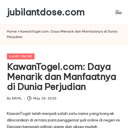
jubilantdose.com
Skip
to
content
Home
»
KawanTogel.com: Daya Menarik dan Manfaatnya di Dunia
Perjudian
Posted
GAME ONLINE
in
KawanTogel.com: Daya
Menarik dan Manfaatnya
di Dunia Perjudian
By
RAf4L
May 29, 2026
Posted
by
KawanTogel telah menjadi salah satu nama yang banyak
dibicarakan di antara para penggemar judi online di negeri ini.
Dengan beragam pilihan game dan akses mudah,