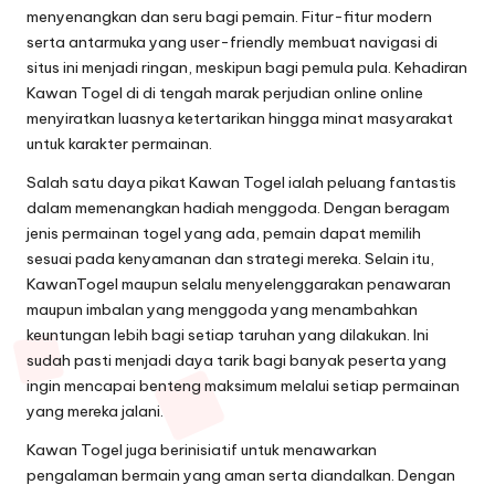
menyenangkan dan seru bagi pemain. Fitur-fitur modern
serta antarmuka yang user-friendly membuat navigasi di
situs ini menjadi ringan, meskipun bagi pemula pula. Kehadiran
Kawan Togel di di tengah marak perjudian online online
menyiratkan luasnya ketertarikan hingga minat masyarakat
untuk karakter permainan.
Salah satu daya pikat Kawan Togel ialah peluang fantastis
dalam memenangkan hadiah menggoda. Dengan beragam
jenis permainan togel yang ada, pemain dapat memilih
sesuai pada kenyamanan dan strategi mereka. Selain itu,
KawanTogel maupun selalu menyelenggarakan penawaran
maupun imbalan yang menggoda yang menambahkan
keuntungan lebih bagi setiap taruhan yang dilakukan. Ini
sudah pasti menjadi daya tarik bagi banyak peserta yang
ingin mencapai benteng maksimum melalui setiap permainan
yang mereka jalani.
Kawan Togel juga berinisiatif untuk menawarkan
pengalaman bermain yang aman serta diandalkan. Dengan