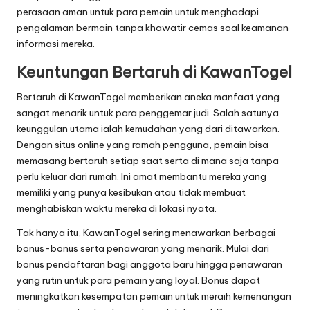
perasaan aman untuk para pemain untuk menghadapi
pengalaman bermain tanpa khawatir cemas soal keamanan
informasi mereka.
Keuntungan Bertaruh di KawanTogel
Bertaruh di KawanTogel memberikan aneka manfaat yang
sangat menarik untuk para penggemar judi. Salah satunya
keunggulan utama ialah kemudahan yang dari ditawarkan.
Dengan situs online yang ramah pengguna, pemain bisa
memasang bertaruh setiap saat serta di mana saja tanpa
perlu keluar dari rumah. Ini amat membantu mereka yang
memiliki yang punya kesibukan atau tidak membuat
menghabiskan waktu mereka di lokasi nyata.
Tak hanya itu, KawanTogel sering menawarkan berbagai
bonus-bonus serta penawaran yang menarik. Mulai dari
bonus pendaftaran bagi anggota baru hingga penawaran
yang rutin untuk para pemain yang loyal. Bonus dapat
meningkatkan kesempatan pemain untuk meraih kemenangan