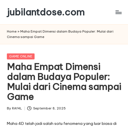
jubilantdose.com
Skip
to
content
Home
»
Maha Empat Dimensi dalam Budaya Populer: Mulai dari
Cinema sampai Game
Posted
GAME ONLINE
in
Maha Empat Dimensi
dalam Budaya Populer:
Mulai dari Cinema sampai
Game
By
RAf4L
September 8, 2025
Posted
by
Maha 4D telah jadi salah satu fenomena yang luar biasa di