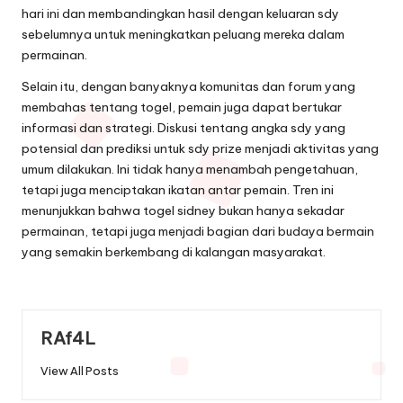
hari ini dan membandingkan hasil dengan keluaran sdy
sebelumnya untuk meningkatkan peluang mereka dalam
permainan.
Selain itu, dengan banyaknya komunitas dan forum yang
membahas tentang togel, pemain juga dapat bertukar
informasi dan strategi. Diskusi tentang angka sdy yang
potensial dan prediksi untuk sdy prize menjadi aktivitas yang
umum dilakukan. Ini tidak hanya menambah pengetahuan,
tetapi juga menciptakan ikatan antar pemain. Tren ini
menunjukkan bahwa togel sidney bukan hanya sekadar
permainan, tetapi juga menjadi bagian dari budaya bermain
yang semakin berkembang di kalangan masyarakat.
RAf4L
View All Posts