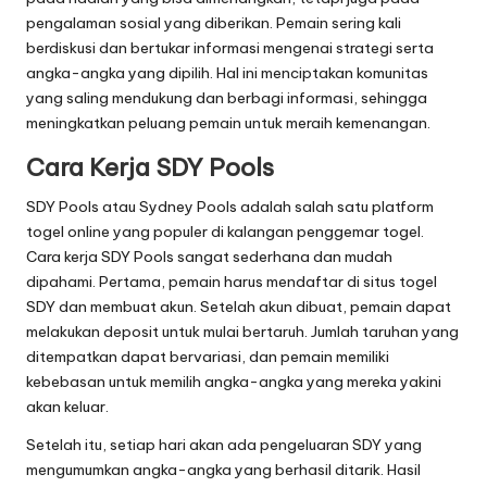
pengalaman sosial yang diberikan. Pemain sering kali
berdiskusi dan bertukar informasi mengenai strategi serta
angka-angka yang dipilih. Hal ini menciptakan komunitas
yang saling mendukung dan berbagi informasi, sehingga
meningkatkan peluang pemain untuk meraih kemenangan.
Cara Kerja SDY Pools
SDY Pools atau Sydney Pools adalah salah satu platform
togel online yang populer di kalangan penggemar togel.
Cara kerja SDY Pools sangat sederhana dan mudah
dipahami. Pertama, pemain harus mendaftar di situs togel
SDY dan membuat akun. Setelah akun dibuat, pemain dapat
melakukan deposit untuk mulai bertaruh. Jumlah taruhan yang
ditempatkan dapat bervariasi, dan pemain memiliki
kebebasan untuk memilih angka-angka yang mereka yakini
akan keluar.
Setelah itu, setiap hari akan ada pengeluaran SDY yang
mengumumkan angka-angka yang berhasil ditarik. Hasil