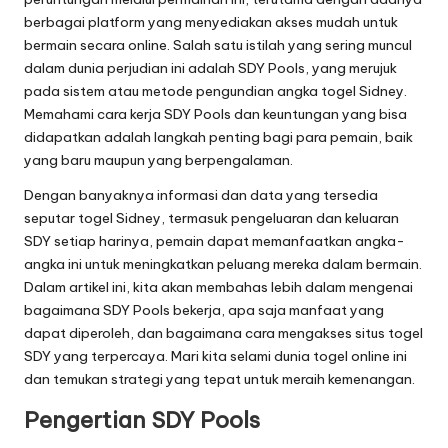
berbagai platform yang menyediakan akses mudah untuk
bermain secara online. Salah satu istilah yang sering muncul
dalam dunia perjudian ini adalah SDY Pools, yang merujuk
pada sistem atau metode pengundian angka togel Sidney.
Memahami cara kerja SDY Pools dan keuntungan yang bisa
didapatkan adalah langkah penting bagi para pemain, baik
yang baru maupun yang berpengalaman.
Dengan banyaknya informasi dan data yang tersedia
seputar togel Sidney, termasuk pengeluaran dan keluaran
SDY setiap harinya, pemain dapat memanfaatkan angka-
angka ini untuk meningkatkan peluang mereka dalam bermain.
Dalam artikel ini, kita akan membahas lebih dalam mengenai
bagaimana SDY Pools bekerja, apa saja manfaat yang
dapat diperoleh, dan bagaimana cara mengakses situs togel
SDY yang terpercaya. Mari kita selami dunia togel online ini
dan temukan strategi yang tepat untuk meraih kemenangan.
Pengertian SDY Pools