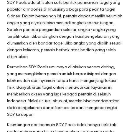
SDY Pools adalah salah satu bentuk permainan togel yang
popular di Indonesia, khususnya bagi para pecinta togel
Sidney. Dalam permainan ini, pemain dapat memilih sejumlah
angka yang diyakini bisa menjadi angka keberuntungan.
Setelah periode pengundian selesai, angka-angka yang
terpilih akan dibandingkan dengan hasil pengeluaran yang
diumumkan oleh bandar togel. Jika angka yang dipilih sesuai
dengan keluaran, pemain berhak atas hadiah yang telah
ditentukan.
Permainan SDY Pools umumnya dilakukan secara daring,
yang memungkinkan pemain untuk berpartisipasi dengan
lebih mudah dan nyaman tanpa harus mengunjungi lokasi
fisik. Banyak situs togel online menawarkan layanan ini,
memberikan akses yang luas kepada pemain di seluruh
Indonesia. Melalui situs-situs ini, mereka bisa mendapatkan
data pengeluaran dan informasi terbaru mengenai angka
SDY ke depan.
Keuntungan dari bermain SDY Pools tidak hanya terletak
pada hadiah yang bisa dimenangkan, tetapi juga pada