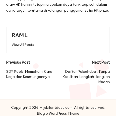
draw HK hari ini tetap merupakan daya tarik terpisah dalam
dunia togel, terutama di kalangan penggemar setia HK prize.
RAf4L
View All Posts
Post
Previous Post
Next Post
navigation
SDY Pools: Memahami Cara
Daftar Pokerhebat Tanpa
Kerja dan Keuntungannya
Kesulitan: Langkah-langkah
Mudah
Copyright 2026 — jubilantdose.com. All rights reserved.
Bloglo WordPress Theme