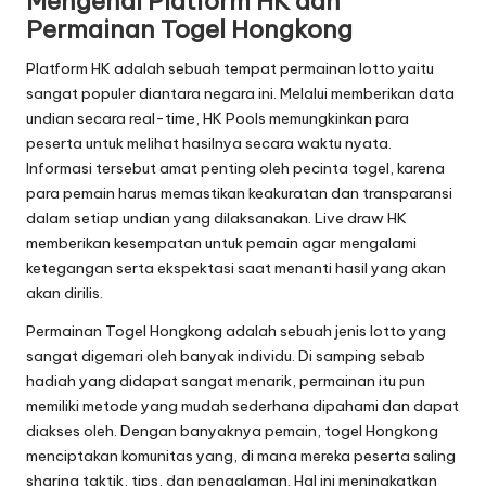
Mengenal Platform HK dan
Permainan Togel Hongkong
Platform HK adalah sebuah tempat permainan lotto yaitu
sangat populer diantara negara ini. Melalui memberikan data
undian secara real-time, HK Pools memungkinkan para
peserta untuk melihat hasilnya secara waktu nyata.
Informasi tersebut amat penting oleh pecinta togel, karena
para pemain harus memastikan keakuratan dan transparansi
dalam setiap undian yang dilaksanakan. Live draw HK
memberikan kesempatan untuk pemain agar mengalami
ketegangan serta ekspektasi saat menanti hasil yang akan
akan dirilis.
Permainan Togel Hongkong adalah sebuah jenis lotto yang
sangat digemari oleh banyak individu. Di samping sebab
hadiah yang didapat sangat menarik, permainan itu pun
memiliki metode yang mudah sederhana dipahami dan dapat
diakses oleh. Dengan banyaknya pemain, togel Hongkong
menciptakan komunitas yang, di mana mereka peserta saling
sharing taktik, tips, dan pengalaman. Hal ini meningkatkan