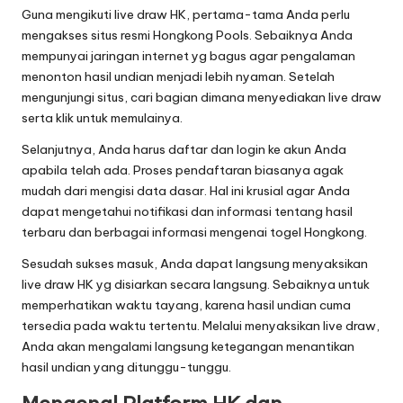
Guna mengikuti live draw HK, pertama-tama Anda perlu
mengakses situs resmi Hongkong Pools. Sebaiknya Anda
mempunyai jaringan internet yg bagus agar pengalaman
menonton hasil undian menjadi lebih nyaman. Setelah
mengunjungi situs, cari bagian dimana menyediakan live draw
serta klik untuk memulainya.
Selanjutnya, Anda harus daftar dan login ke akun Anda
apabila telah ada. Proses pendaftaran biasanya agak
mudah dari mengisi data dasar. Hal ini krusial agar Anda
dapat mengetahui notifikasi dan informasi tentang hasil
terbaru dan berbagai informasi mengenai togel Hongkong.
Sesudah sukses masuk, Anda dapat langsung menyaksikan
live draw HK yg disiarkan secara langsung. Sebaiknya untuk
memperhatikan waktu tayang, karena hasil undian cuma
tersedia pada waktu tertentu. Melalui menyaksikan live draw,
Anda akan mengalami langsung ketegangan menantikan
hasil undian yang ditunggu-tunggu.