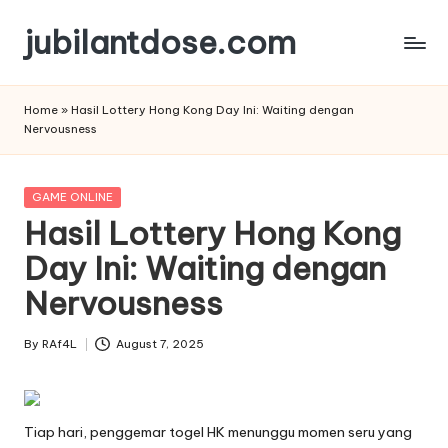
jubilantdose.com
Skip
to
content
Home
»
Hasil Lottery Hong Kong Day Ini: Waiting dengan
Nervousness
Posted
GAME ONLINE
in
Hasil Lottery Hong Kong
Day Ini: Waiting dengan
Nervousness
By
RAf4L
August 7, 2025
Posted
by
Tiap hari, penggemar togel HK menunggu momen seru yang