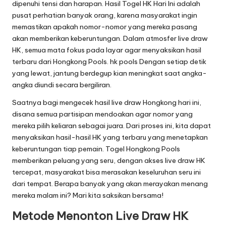
dipenuhi tensi dan harapan. Hasil Togel HK Hari Ini adalah
pusat perhatian banyak orang, karena masyarakat ingin
memastikan apakah nomor-nomor yang mereka pasang
akan memberikan keberuntungan. Dalam atmosfer live draw
HK, semua mata fokus pada layar agar menyaksikan hasil
terbaru dari Hongkong Pools.
hk pools
Dengan setiap detik
yang lewat, jantung berdegup kian meningkat saat angka-
angka diundi secara bergiliran.
Saatnya bagi mengecek hasil live draw Hongkong hari ini,
disana semua partisipan mendoakan agar nomor yang
mereka pilih keliaran sebagai juara. Dari proses ini, kita dapat
menyaksikan hasil-hasil HK yang terbaru yang menetapkan
keberuntungan tiap pemain. Togel Hongkong Pools
memberikan peluang yang seru, dengan akses live draw HK
tercepat, masyarakat bisa merasakan keseluruhan seru ini
dari tempat. Berapa banyak yang akan merayakan menang
mereka malam ini? Mari kita saksikan bersama!
Metode Menonton Live Draw HK