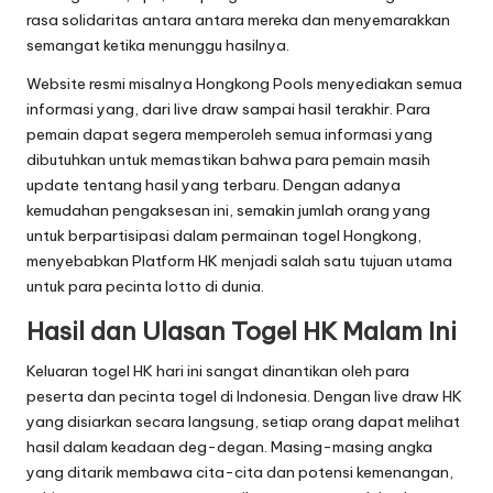
rasa solidaritas antara antara mereka dan menyemarakkan
semangat ketika menunggu hasilnya.
Website resmi misalnya Hongkong Pools menyediakan semua
informasi yang, dari live draw sampai hasil terakhir. Para
pemain dapat segera memperoleh semua informasi yang
dibutuhkan untuk memastikan bahwa para pemain masih
update tentang hasil yang terbaru. Dengan adanya
kemudahan pengaksesan ini, semakin jumlah orang yang
untuk berpartisipasi dalam permainan togel Hongkong,
menyebabkan Platform HK menjadi salah satu tujuan utama
untuk para pecinta lotto di dunia.
Hasil dan Ulasan Togel HK Malam Ini
Keluaran togel HK hari ini sangat dinantikan oleh para
peserta dan pecinta togel di Indonesia. Dengan live draw HK
yang disiarkan secara langsung, setiap orang dapat melihat
hasil dalam keadaan deg-degan. Masing-masing angka
yang ditarik membawa cita-cita dan potensi kemenangan,