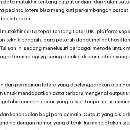
ata mutakhir tentang output undian, dan salah satu y
ara pecinta lotere bisa mengikuti perkembangan outpu
an interaksi.
l mutakhir serta tepat tentang Loteri HK, platform se
teknik canggih, para petaruh dapat melihat hasil la
. Tulisan ini sedang menelusuri berbagai metode untuk
ai terminologi yg sering dipakai di alam lotere yang 
ian dan permainan lotere yang diselenggarakan oleh Ho
untuk mendapatkan data terbaru mengenai output undi
engetahui nomor-nomor yang keluar tanpa harus menu
 dan kehandalan bagi para pemain. Output yang disia
ding dengan nomor yang ditarik. Ini menciptakan situa