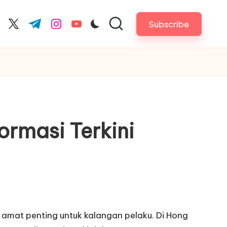
Subscribe
cebook.com
twitter.com
t.me
instagram.com
youtube.com
rmasi Terkini
 amat penting untuk kalangan pelaku. Di Hong