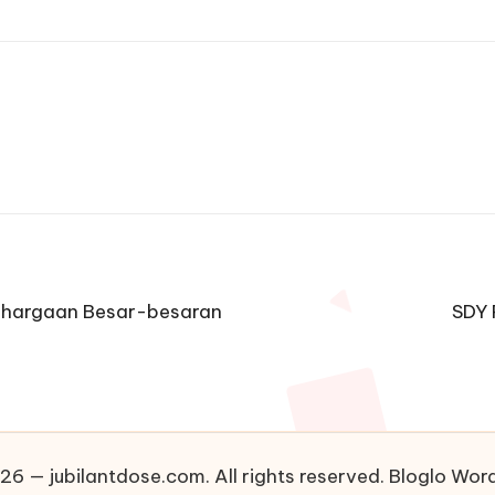
nghargaan Besar-besaran
SDY 
6 — jubilantdose.com. All rights reserved.
Bloglo Wor