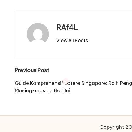
RAf4L
View All Posts
Post
Previous Post
navigation
Guide Komprehensif Lotere Singapore: Raih Pe
Masing-masing Hari Ini
Copyright 202