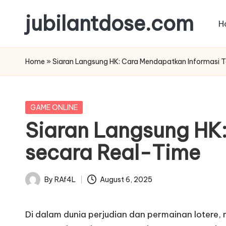
jubilantdose.com
H
Skip
to
content
Home
»
Siaran Langsung HK: Cara Mendapatkan Informasi T
Posted
GAME ONLINE
in
Siaran Langsung HK:
secara Real-Time
By
RAf4L
August 6, 2025
Posted
by
Di dalam dunia perjudian dan permainan lotere,