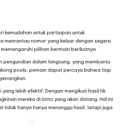
ri kemudahan untuk partisipan untuk
 bisa memantau nomor yang keluar dengan segera
t memengaruhi pilihan bermain berikutnya.
apan pengundian dalam langsung, yang membantu
gkong pools, pemain dapat percaya bahwa tiap
nyenangkan.
yang lebih efektif. Dengan mengikuti hasil hk
kinan mereka di lotto yang akan datang. Hal ini
l tidak hanya hanya menunggu hasil, tetapi juga