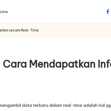
ome
fa
erkini secara Real-Time
 Cara Mendapatkan Info
 mengambil data terbaru dalam real-time adalah hal yg