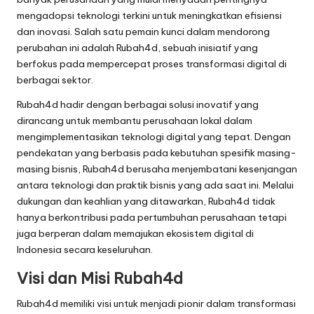
mengadopsi teknologi terkini untuk meningkatkan efisiensi
dan inovasi. Salah satu pemain kunci dalam mendorong
perubahan ini adalah Rubah4d, sebuah inisiatif yang
berfokus pada mempercepat proses transformasi digital di
berbagai sektor.
Rubah4d hadir dengan berbagai solusi inovatif yang
dirancang untuk membantu perusahaan lokal dalam
mengimplementasikan teknologi digital yang tepat. Dengan
pendekatan yang berbasis pada kebutuhan spesifik masing-
masing bisnis, Rubah4d berusaha menjembatani kesenjangan
antara teknologi dan praktik bisnis yang ada saat ini. Melalui
dukungan dan keahlian yang ditawarkan, Rubah4d tidak
hanya berkontribusi pada pertumbuhan perusahaan tetapi
juga berperan dalam memajukan ekosistem digital di
Indonesia secara keseluruhan.
Visi dan Misi Rubah4d
Rubah4d memiliki visi untuk menjadi pionir dalam transformasi