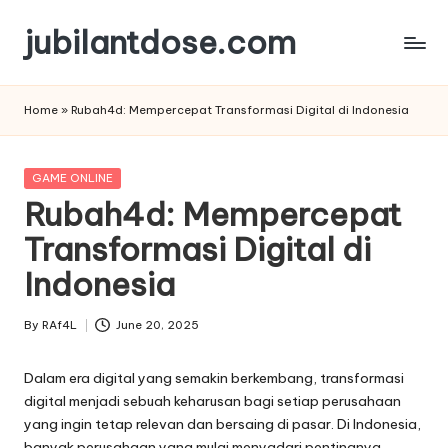
jubilantdose.com
Skip
to
content
Home
»
Rubah4d: Mempercepat Transformasi Digital di Indonesia
Posted
GAME ONLINE
in
Rubah4d: Mempercepat
Transformasi Digital di
Indonesia
By
RAf4L
June 20, 2025
Posted
by
Dalam era digital yang semakin berkembang, transformasi
digital menjadi sebuah keharusan bagi setiap perusahaan
yang ingin tetap relevan dan bersaing di pasar. Di Indonesia,
banyak perusahaan yang mulai menyadari pentingnya