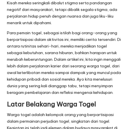
Kisah mereka seringkali dibalut stigma serta pandangan
negatif dari masyarakat, tetapi dibalik segala stigma, ada
perjalanan hidup penuh dengan nuansa dan juga liku-liku
menarik untuk dipahami.
Para pemain togel, sebagai istilah bagi orang-orang yang
berpartisipasi dalam aktivitas ini, memiliki cerita tersendiri. Di
antara rutinitas sehari-hari, mereka menjadikan togel
sebagai kebutuhan, sarana hiburan, bahkan harapan untuk
merubah keberuntungan. Dalam artikel ini, kita ingin menggali
lebih dalam perjalanan karier dari seorang warga togel, dari
awal keterlibatan mereka sampai dampak yang muncul pada
kehidupan pribadi dan sosial mereka. Ayo kita menelusuri
dunia yang sering kali dianggap tabu, tetapi menyimpan
beragam pembelajaran dan refleksi mengenai kehidupan.
Latar Belakang Warga Togel
Warga togel adalah kelompok orang yang berpartisipasi
dalam permainan perjudian togel, singkatan dari togel.
Kegiatan ini telah jadi elemen dalam budaya masyarakat di