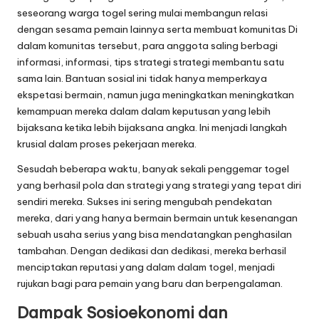
seseorang warga togel sering mulai membangun relasi
dengan sesama pemain lainnya serta membuat komunitas Di
dalam komunitas tersebut, para anggota saling berbagi
informasi, informasi, tips strategi strategi membantu satu
sama lain. Bantuan sosial ini tidak hanya memperkaya
ekspetasi bermain, namun juga meningkatkan meningkatkan
kemampuan mereka dalam dalam keputusan yang lebih
bijaksana ketika lebih bijaksana angka. Ini menjadi langkah
krusial dalam proses pekerjaan mereka.
Sesudah beberapa waktu, banyak sekali penggemar togel
yang berhasil pola dan strategi yang strategi yang tepat diri
sendiri mereka. Sukses ini sering mengubah pendekatan
mereka, dari yang hanya bermain bermain untuk kesenangan
sebuah usaha serius yang bisa mendatangkan penghasilan
tambahan. Dengan dedikasi dan dedikasi, mereka berhasil
menciptakan reputasi yang dalam dalam togel, menjadi
rujukan bagi para pemain yang baru dan berpengalaman.
Dampak Sosioekonomi dan