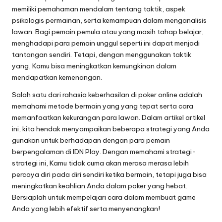
memiliki pemahaman mendalam tentang taktik, aspek
psikologis permainan, serta kemampuan dalam menganalisis
lawan. Bagi pemain pemula atau yang masih tahap belajar,
menghadapi para pemain unggul seperti ini dapat menjadi
tantangan sendiri. Tetapi, dengan menggunakan taktik
yang, Kamu bisa meningkatkan kemungkinan dalam
mendapatkan kemenangan.
Salah satu dari rahasia keberhasilan di poker online adalah
memahami metode bermain yang yang tepat serta cara
memanfaatkan kekurangan para lawan. Dalam artikel artikel
ini, kita hendak menyampaikan beberapa strategi yang Anda
gunakan untuk berhadapan dengan para pemain
berpengalaman di IDN Play. Dengan memahami strategi-
strategi ini, Kamu tidak cuma akan merasa merasa lebih
percaya diri pada diri sendiri ketika bermain, tetapi juga bisa
meningkatkan keahlian Anda dalam poker yang hebat.
Bersiaplah untuk mempelajari cara dalam membuat game
Anda yang lebih efektif serta menyenangkan!