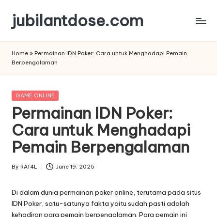
jubilantdose.com
Skip
to
content
Home
»
Permainan IDN Poker: Cara untuk Menghadapi Pemain
Berpengalaman
Posted
GAME ONLINE
in
Permainan IDN Poker:
Cara untuk Menghadapi
Pemain Berpengalaman
By
RAf4L
June 19, 2025
Posted
by
Di dalam dunia permainan poker online, terutama pada situs
IDN Poker, satu-satunya fakta yaitu sudah pasti adalah
kehadiran para pemain berpengalaman. Para pemain ini