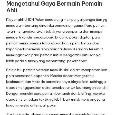
Mengetahui Gaya Bermain Pemain
Ahli
Player ahli di IDN Poker cenderung mempunyai pengertian yg
mendalam tentang dinamika permainan game. Para pemain
telah mengembangkan taktik yang sempurna dan mampu
mengerti kondisi secara baik. Di dunia poker digital, para
pemain sering mengetahui kapan harus perlu berani dan
kapan perlu bermain lebih baik cautious. Keahlian tersebut
memungkinkan para pemain untuk mengambil putusan yg
lebih pada situasi yang menantang.
pokerhebat
Selain itu, pemain veteran memiliki skill dalam memperhatikan
pola permainan opponen. Mereka dapat mengetahui
kebiasaan dan metode permainannya player lain, sehingga
dapat menggunakan data tersebut untuk keuntungan sendiri.
Dengan meneliti cara pemain bertaruh dan bluffing, mereka
dapat merumuskan taktik yg lebih baik untuk menyongsong
lawan mereka di tempat poker.
Tak hanya itu, player ahli sering memiliki pengelolaan emosi