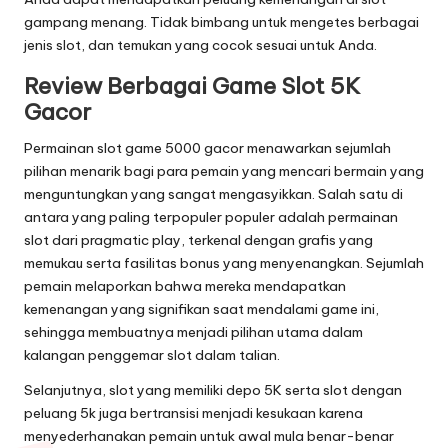
gampang menang. Tidak bimbang untuk mengetes berbagai
jenis slot, dan temukan yang cocok sesuai untuk Anda.
Review Berbagai Game Slot 5K
Gacor
Permainan slot game 5000 gacor menawarkan sejumlah
pilihan menarik bagi para pemain yang mencari bermain yang
menguntungkan yang sangat mengasyikkan. Salah satu di
antara yang paling terpopuler populer adalah permainan
slot dari pragmatic play, terkenal dengan grafis yang
memukau serta fasilitas bonus yang menyenangkan. Sejumlah
pemain melaporkan bahwa mereka mendapatkan
kemenangan yang signifikan saat mendalami game ini,
sehingga membuatnya menjadi pilihan utama dalam
kalangan penggemar slot dalam talian.
Selanjutnya, slot yang memiliki depo 5K serta slot dengan
peluang 5k juga bertransisi menjadi kesukaan karena
menyederhanakan pemain untuk awal mula benar-benar