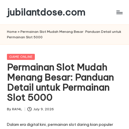
jubilantdose.com
Skip
to
content
Home
»
Permainan Slot Mudah Menang Besar: Panduan Detail untuk
Permainan Slot 5000
Posted
GAME ONLINE
in
Permainan Slot Mudah
Menang Besar: Panduan
Detail untuk Permainan
Slot 5000
By
RAf4L
July 9, 2026
Posted
by
Dalam era digital kini, permainan slot daring kian populer