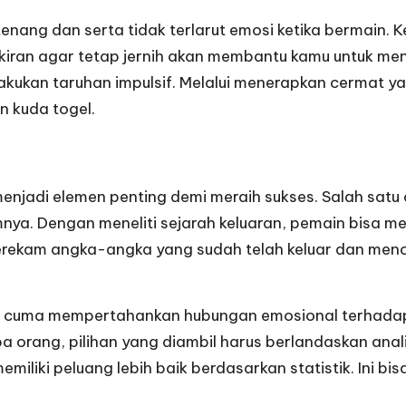
 tenang dan serta tidak terlarut emosi ketika bermai
iran agar tetap jernih akan membantu kamu untuk menga
akukan taruhan impulsif. Melalui menerapkan cermat y
 kuda togel.
enjadi elemen penting demi meraih sukses. Salah sat
ya. Dengan meneliti sejarah keluaran, pemain bisa m
erekam angka-angka yang sudah telah keluar dan men
dak cuma mempertahankan hubungan emosional terhada
orang, pilihan yang diambil harus berlandaskan anali
liki peluang lebih baik berdasarkan statistik. Ini b