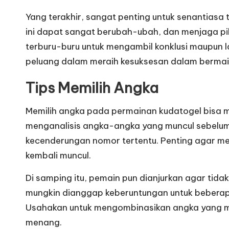
Yang terakhir, sangat penting untuk senantiasa
ini dapat sangat berubah-ubah, dan menjaga pik
terburu-buru untuk mengambil konklusi maupun l
peluang dalam meraih kesuksesan dalam bermain
Tips Memilih Angka
Memilih angka pada permainan kudatogel bisa m
menganalisis angka-angka yang muncul sebelumn
kecenderungan nomor tertentu. Penting agar m
kembali muncul.
Di samping itu, pemain pun dianjurkan agar ti
mungkin dianggap keberuntungan untuk beberapa 
Usahakan untuk mengombinasikan angka yang memi
menang.