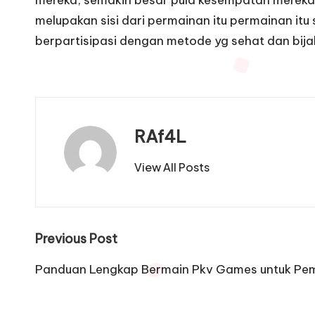
mereka, semakin besar pula kesempatan mereka
melupakan sisi dari permainan itu permainan it
berpartisipasi dengan metode yg sehat dan bij
RAf4L
View All Posts
Post
Previous Post
navigation
Panduan Lengkap Bermain Pkv Games untuk Pe