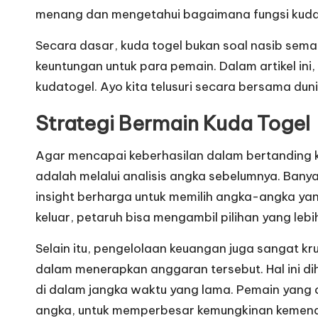
menang dan mengetahui bagaimana fungsi kudat
Secara dasar, kuda togel bukan soal nasib sema
keuntungan untuk para pemain. Dalam artikel ini
kudatogel. Ayo kita telusuri secara bersama dun
Strategi Bermain Kuda Togel
Agar mencapai keberhasilan dalam bertanding k
adalah melalui analisis angka sebelumnya. Ban
insight berharga untuk memilih angka-angka ya
keluar, petaruh bisa mengambil pilihan yang leb
Selain itu, pengelolaan keuangan juga sangat kr
dalam menerapkan anggaran tersebut. Hal ini d
di dalam jangka waktu yang lama. Pemain yang
angka, untuk memperbesar kemungkinan kemena