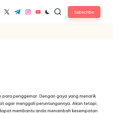
Subscribe
cebook.com
twitter.com
t.me
instagram.com
youtube.com
ngan para penggemar. Dengan gaya yang menarik
t agar menggali peruntungannya. Akan tetapi,
ng dapat membantu anda menambah kesempatan