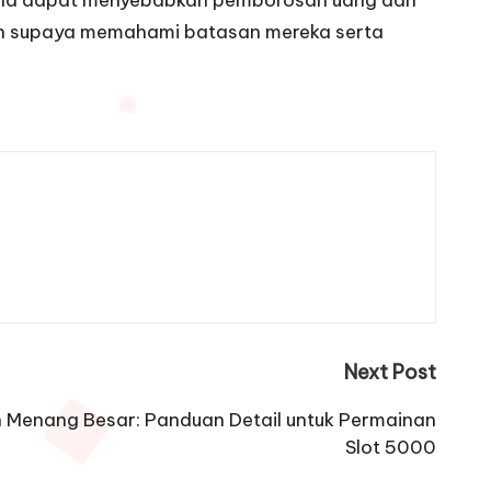
arena dapat menyebabkan pemborosan uang dan
main supaya memahami batasan mereka serta
Next Post
 Menang Besar: Panduan Detail untuk Permainan
Slot 5000