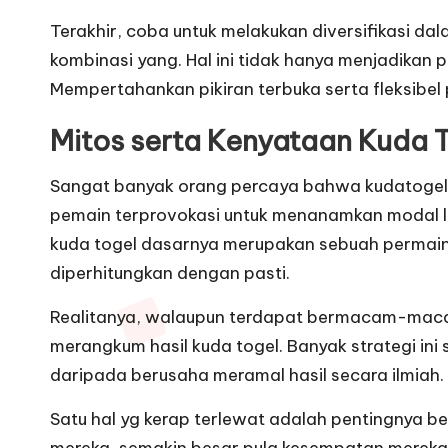
Terakhir, coba untuk melakukan diversifikasi d
kombinasi yang. Hal ini tidak hanya menjadikan
Mempertahankan pikiran terbuka serta fleksibel
Mitos serta Kenyataan Kuda 
Sangat banyak orang percaya bahwa kudatogel pu
pemain terprovokasi untuk menanamkan modal l
kuda togel dasarnya merupakan sebuah permainan
diperhitungkan dengan pasti.
Realitanya, walaupun terdapat bermacam-macam t
merangkum hasil kuda togel. Banyak strategi ini
daripada berusaha meramal hasil secara ilmiah. 
Satu hal yg kerap terlewat adalah pentingnya b