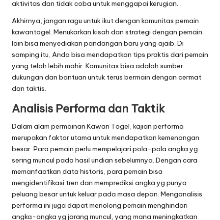
aktivitas dan tidak coba untuk menggapai kerugian.
Akhirnya, jangan ragu untuk ikut dengan komunitas pemain
kawantogel. Menukarkan kisah dan strategi dengan pemain
lain bisa menyediakan pandangan baru yang ajaib. Di
samping itu, Anda bisa mendapatkan tips praktis dari pemain
yang telah lebih mahir. Komunitas bisa adalah sumber
dukungan dan bantuan untuk terus bermain dengan cermat
dan taktis.
Analisis Performa dan Taktik
Dalam alam permainan Kawan Togel, kajian performa
merupakan faktor utama untuk mendapatkan kemenangan
besar. Para pemain perlu mempelajari pola-pola angka yg
sering muncul pada hasil undian sebelumnya. Dengan cara
memanfaatkan data historis, para pemain bisa
mengidentifikasi tren dan memprediksi angka yg punya
peluang besar untuk keluar pada masa depan. Menganalisis
performa ini juga dapat menolong pemain menghindari
angka-angka yg jarang muncul, yang mana meningkatkan