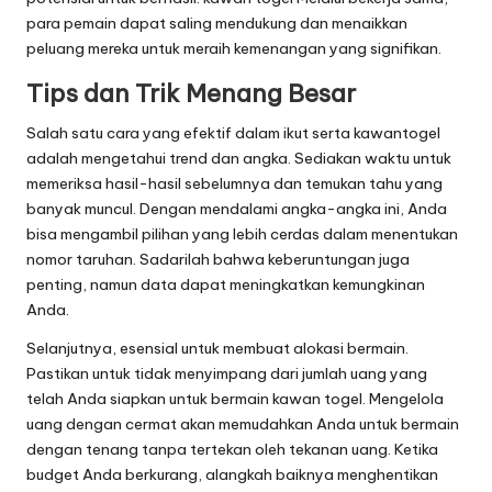
para pemain dapat saling mendukung dan menaikkan
peluang mereka untuk meraih kemenangan yang signifikan.
Tips dan Trik Menang Besar
Salah satu cara yang efektif dalam ikut serta kawantogel
adalah mengetahui trend dan angka. Sediakan waktu untuk
memeriksa hasil-hasil sebelumnya dan temukan tahu yang
banyak muncul. Dengan mendalami angka-angka ini, Anda
bisa mengambil pilihan yang lebih cerdas dalam menentukan
nomor taruhan. Sadarilah bahwa keberuntungan juga
penting, namun data dapat meningkatkan kemungkinan
Anda.
Selanjutnya, esensial untuk membuat alokasi bermain.
Pastikan untuk tidak menyimpang dari jumlah uang yang
telah Anda siapkan untuk bermain kawan togel. Mengelola
uang dengan cermat akan memudahkan Anda untuk bermain
dengan tenang tanpa tertekan oleh tekanan uang. Ketika
budget Anda berkurang, alangkah baiknya menghentikan