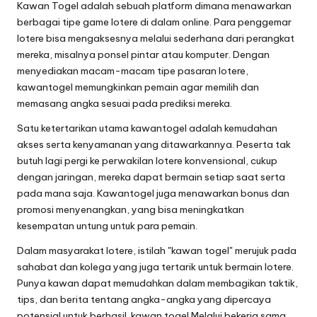
Kawan Togel adalah sebuah platform dimana menawarkan
berbagai tipe game lotere di dalam online. Para penggemar
lotere bisa mengaksesnya melalui sederhana dari perangkat
mereka, misalnya ponsel pintar atau komputer. Dengan
menyediakan macam-macam tipe pasaran lotere,
kawantogel memungkinkan pemain agar memilih dan
memasang angka sesuai pada prediksi mereka.
Satu ketertarikan utama kawantogel adalah kemudahan
akses serta kenyamanan yang ditawarkannya. Peserta tak
butuh lagi pergi ke perwakilan lotere konvensional, cukup
dengan jaringan, mereka dapat bermain setiap saat serta
pada mana saja. Kawantogel juga menawarkan bonus dan
promosi menyenangkan, yang bisa meningkatkan
kesempatan untung untuk para pemain.
Dalam masyarakat lotere, istilah "kawan togel" merujuk pada
sahabat dan kolega yang juga tertarik untuk bermain lotere.
Punya kawan dapat memudahkan dalam membagikan taktik,
tips, dan berita tentang angka-angka yang dipercaya
potensial untuk berhasil.
kawan togel
Melalui bekerja sama,