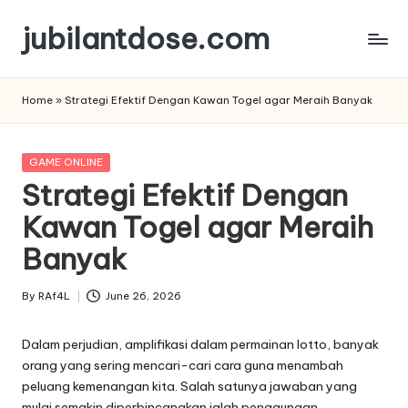
jubilantdose.com
Skip
to
content
Home
»
Strategi Efektif Dengan Kawan Togel agar Meraih Banyak
Posted
GAME ONLINE
in
Strategi Efektif Dengan
Kawan Togel agar Meraih
Banyak
By
RAf4L
June 26, 2026
Posted
by
Dalam perjudian, amplifikasi dalam permainan lotto, banyak
orang yang sering mencari-cari cara guna menambah
peluang kemenangan kita. Salah satunya jawaban yang
mulai semakin diperbincangkan ialah penggunaan