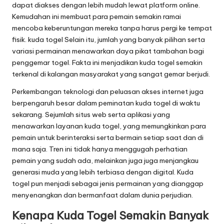
dapat diakses dengan lebih mudah lewat platform online.
Kemudahan ini membuat para pemain semakin ramai
mencoba keberuntungan mereka tanpa harus pergi ke tempat
fisik.
kuda togel
Selain itu, jumlah yang banyak pilihan serta
variasi permainan menawarkan daya pikat tambahan bagi
penggemar togel. Fakta ini menjadikan kuda togel semakin
terkenal di kalangan masyarakat yang sangat gemar berjudi.
Perkembangan teknologi dan peluasan akses internet juga
berpengaruh besar dalam peminatan kuda togel di waktu
sekarang. Sejumlah situs web serta aplikasi yang
menawarkan layanan kuda togel, yang memungkinkan para
pemain untuk berinteraksi serta bermain setiap saat dan di
mana saja. Tren ini tidak hanya menggugah perhatian
pemain yang sudah ada, melainkan juga juga menjangkau
generasi muda yang lebih terbiasa dengan digital. Kuda
togel pun menjadi sebagai jenis permainan yang dianggap
menyenangkan dan bermanfaat dalam dunia perjudian.
Kenapa Kuda Togel Semakin Banyak