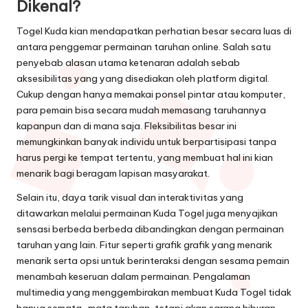
Dikenal?
Togel Kuda kian mendapatkan perhatian besar secara luas di
antara penggemar permainan taruhan online. Salah satu
penyebab alasan utama ketenaran adalah sebab
aksesibilitas yang yang disediakan oleh platform digital.
Cukup dengan hanya memakai ponsel pintar atau komputer,
para pemain bisa secara mudah memasang taruhannya
kapanpun dan di mana saja. Fleksibilitas besar ini
memungkinkan banyak individu untuk berpartisipasi tanpa
harus pergi ke tempat tertentu, yang membuat hal ini kian
menarik bagi beragam lapisan masyarakat.
Selain itu, daya tarik visual dan interaktivitas yang
ditawarkan melalui permainan Kuda Togel juga menyajikan
sensasi berbeda berbeda dibandingkan dengan permainan
taruhan yang lain. Fitur seperti grafik grafik yang menarik
menarik serta opsi untuk berinteraksi dengan sesama pemain
menambah keseruan dalam permainan. Pengalaman
multimedia yang menggembirakan membuat Kuda Togel tidak