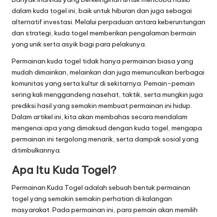
dalam kuda togel ini, baik untuk hiburan dan juga sebagai
alternatif investasi. Melalui perpaduan antara keberuntungan
dan strategi, kuda togel memberikan pengalaman bermain
yang unik serta asyik bagi para pelakunya.
Permainan kuda togel tidak hanya permainan biasa yang
mudah dimainkan, melainkan dan juga memunculkan berbagai
komunitas yang serta kultur di sekitarnya. Pemain-pemain
sering kali menggandeng nasehat, taktik, serta mungkin juga
prediksi hasil yang semakin membuat permainan ini hidup.
Dalam artikel ini, kita akan membahas secara mendalam
mengenai apa yang dimaksud dengan kuda togel, mengapa
permainan ini tergolong menarik, serta dampak sosial yang
ditimbulkannya.
Apa Itu Kuda Togel?
Permainan Kuda Togel adalah sebuah bentuk permainan
togel yang semakin semakin perhatian di kalangan
masyarakat. Pada permainan ini, para pemain akan memilih