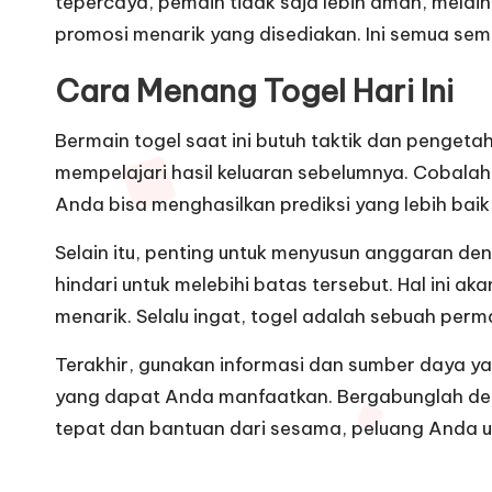
tepercaya, pemain tidak saja lebih aman, mela
promosi menarik yang disediakan. Ini semua se
Cara Menang Togel Hari Ini
Bermain togel saat ini butuh taktik dan penget
mempelajari hasil keluaran sebelumnya. Cobala
Anda bisa menghasilkan prediksi yang lebih baik
Selain itu, penting untuk menyusun anggaran de
hindari untuk melebihi batas tersebut. Hal in
menarik. Selalu ingat, togel adalah sebuah per
Terakhir, gunakan informasi dan sumber daya yang
yang dapat Anda manfaatkan. Bergabunglah denga
tepat dan bantuan dari sesama, peluang Anda u