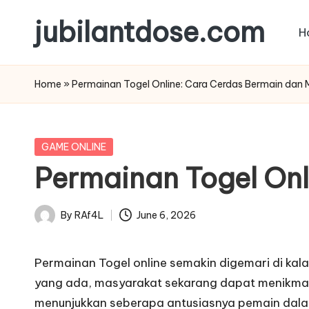
jubilantdose.com
H
Skip
to
content
Home
»
Permainan Togel Online: Cara Cerdas Bermain dan
Posted
GAME ONLINE
in
Permainan Togel On
By
RAf4L
June 6, 2026
Posted
by
Permainan Togel online semakin digemari di 
yang ada, masyarakat sekarang dapat menikmati p
menunjukkan seberapa antusiasnya pemain dalam