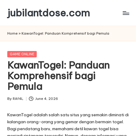
jubilantdose.com
Skip
to
content
Home
»
KawanTogel: Panduan Komprehensif bagi Pemula
Posted
GAME ONLINE
in
KawanTogel: Panduan
Komprehensif bagi
Pemula
By
RAf4L
June 4, 2026
Posted
by
KawanTogel adalah salah satu situs yang semakin diminati di
kalangan orang-orang yang gemar dengan bermain togel.
Bagi pendatang baru, memahami detil kawan togel bisa
menjadi rintangan tersendiri. Namun, dengan informasi yang