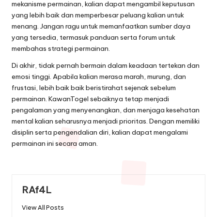
mekanisme permainan, kalian dapat mengambil keputusan
yang lebih baik dan memperbesar peluang kalian untuk
menang. Jangan ragu untuk memanfaatkan sumber daya
yang tersedia, termasuk panduan serta forum untuk
membahas strategi permainan.
Di akhir, tidak pernah bermain dalam keadaan tertekan dan
emosi tinggi. Apabila kalian merasa marah, murung, dan
frustasi, lebih baik baik beristirahat sejenak sebelum
permainan. KawanTogel sebaiknya tetap menjadi
pengalaman yang menyenangkan, dan menjaga kesehatan
mental kalian seharusnya menjadi prioritas. Dengan memiliki
disiplin serta pengendalian diri, kalian dapat mengalami
permainan ini secara aman.
RAf4L
View All Posts