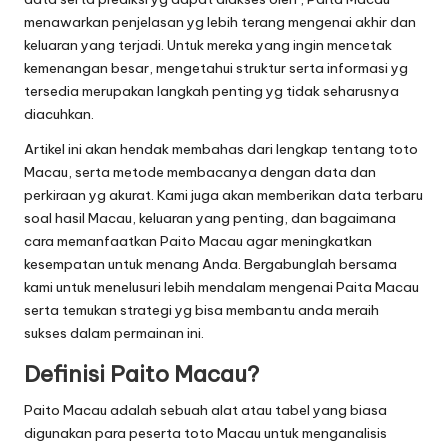
menawarkan penjelasan yg lebih terang mengenai akhir dan
keluaran yang terjadi. Untuk mereka yang ingin mencetak
kemenangan besar, mengetahui struktur serta informasi yg
tersedia merupakan langkah penting yg tidak seharusnya
diacuhkan.
Artikel ini akan hendak membahas dari lengkap tentang toto
Macau, serta metode membacanya dengan data dan
perkiraan yg akurat. Kami juga akan memberikan data terbaru
soal hasil Macau, keluaran yang penting, dan bagaimana
cara memanfaatkan Paito Macau agar meningkatkan
kesempatan untuk menang Anda. Bergabunglah bersama
kami untuk menelusuri lebih mendalam mengenai Paita Macau
serta temukan strategi yg bisa membantu anda meraih
sukses dalam permainan ini.
Definisi Paito Macau?
Paito Macau adalah sebuah alat atau tabel yang biasa
digunakan para peserta toto Macau untuk menganalisis