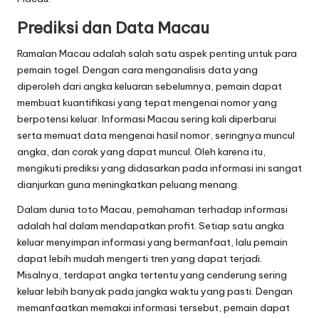
Prediksi dan Data Macau
Ramalan Macau adalah salah satu aspek penting untuk para
pemain togel. Dengan cara menganalisis data yang
diperoleh dari angka keluaran sebelumnya, pemain dapat
membuat kuantifikasi yang tepat mengenai nomor yang
berpotensi keluar. Informasi Macau sering kali diperbarui
serta memuat data mengenai hasil nomor, seringnya muncul
angka, dan corak yang dapat muncul. Oleh karena itu,
mengikuti prediksi yang didasarkan pada informasi ini sangat
dianjurkan guna meningkatkan peluang menang.
Dalam dunia toto Macau, pemahaman terhadap informasi
adalah hal dalam mendapatkan profit. Setiap satu angka
keluar menyimpan informasi yang bermanfaat, lalu pemain
dapat lebih mudah mengerti tren yang dapat terjadi.
Misalnya, terdapat angka tertentu yang cenderung sering
keluar lebih banyak pada jangka waktu yang pasti. Dengan
memanfaatkan memakai informasi tersebut, pemain dapat