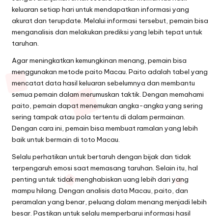
keluaran setiap hari untuk mendapatkan informasi yang
akurat dan terupdate. Melalui informasi tersebut, pemain bisa
menganalisis dan melakukan prediksi yang lebih tepat untuk
taruhan.
Agar meningkatkan kemungkinan menang, pemain bisa
menggunakan metode paito Macau. Paito adalah tabel yang
mencatat data hasil keluaran sebelumnya dan membantu
semua pemain dalam merumuskan taktik. Dengan memahami
paito, pemain dapat menemukan angka-angka yang sering
sering tampak atau pola tertentu di dalam permainan.
Dengan cara ini, pemain bisa membuat ramalan yang lebih
baik untuk bermain di toto Macau.
Selalu perhatikan untuk bertaruh dengan bijak dan tidak
terpengaruh emosi saat memasang taruhan. Selain itu, hal
penting untuk tidak menghabiskan uang lebih dari yang
mampu hilang. Dengan analisis data Macau, paito, dan
peramalan yang benar, peluang dalam menang menjadi lebih
besar. Pastikan untuk selalu memperbarui informasi hasil