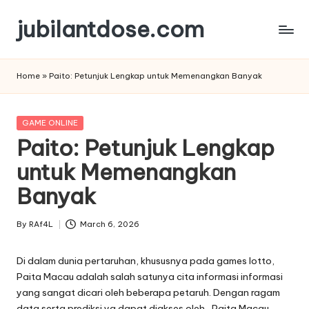
jubilantdose.com
Skip
to
content
Home
»
Paito: Petunjuk Lengkap untuk Memenangkan Banyak
Posted
GAME ONLINE
in
Paito: Petunjuk Lengkap
untuk Memenangkan
Banyak
By
RAf4L
March 6, 2026
Posted
by
Di dalam dunia pertaruhan, khususnya pada games lotto,
Paita Macau adalah salah satunya cita informasi informasi
yang sangat dicari oleh beberapa petaruh. Dengan ragam
data serta prediksi yg dapat diakses oleh , Paita Macau