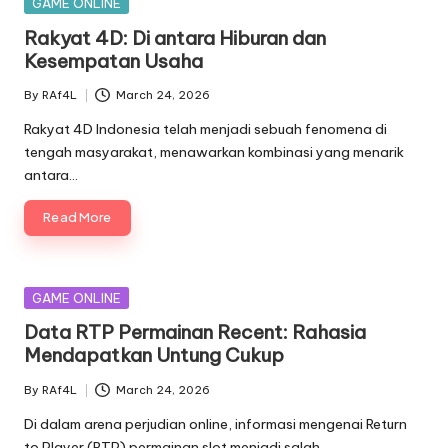
Posted
GAME ONLINE
in
Rakyat 4D: Di antara Hiburan dan
Kesempatan Usaha
By
RAf4L
March 24, 2026
Posted
by
Rakyat 4D Indonesia telah menjadi sebuah fenomena di
tengah masyarakat, menawarkan kombinasi yang menarik
antara…
Read More
Posted
GAME ONLINE
in
Data RTP Permainan Recent: Rahasia
Mendapatkan Untung Cukup
By
RAf4L
March 24, 2026
Posted
by
Di dalam arena perjudian online, informasi mengenai Return
to Player (RTP) permainan slot menjadi salah…