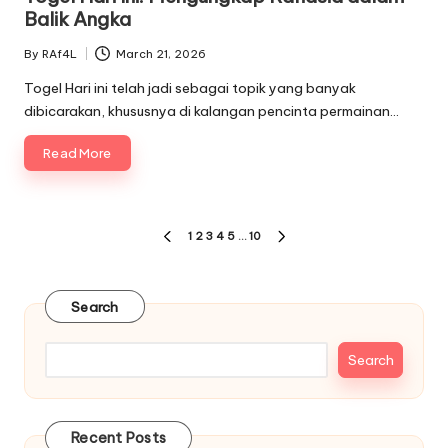
Balik Angka
By
RAf4L
March 21, 2026
Posted
by
Togel Hari ini telah jadi sebagai topik yang banyak
dibicarakan, khususnya di kalangan pencinta permainan…
Read More
Posts
1
2
3
4
5
…
10
PREVIOUS
NEXT
pagination
PAGE
PAGE
Search
Search
Recent Posts