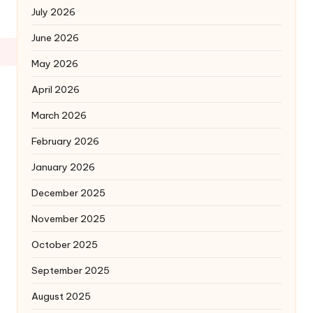
July 2026
June 2026
May 2026
April 2026
March 2026
February 2026
January 2026
December 2025
November 2025
October 2025
September 2025
August 2025