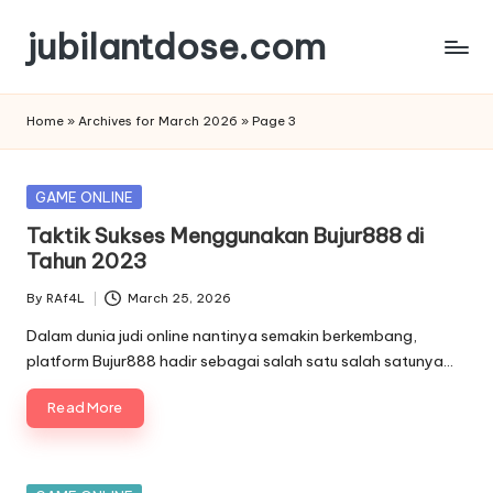
jubilantdose.com
Skip
to
content
Home
»
Archives for March 2026
»
Page 3
Posted
GAME ONLINE
in
Taktik Sukses Menggunakan Bujur888 di
Tahun 2023
By
RAf4L
March 25, 2026
Posted
by
Dalam dunia judi online nantinya semakin berkembang,
platform Bujur888 hadir sebagai salah satu salah satunya…
Read More