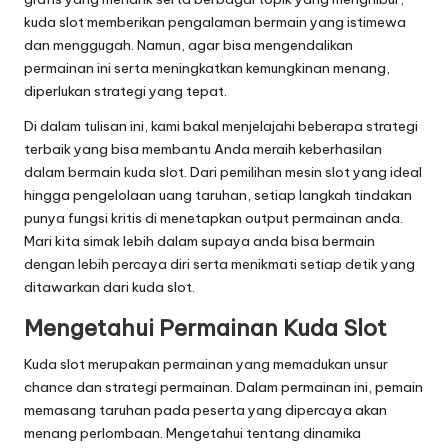
kuda slot memberikan pengalaman bermain yang istimewa
dan menggugah. Namun, agar bisa mengendalikan
permainan ini serta meningkatkan kemungkinan menang,
diperlukan strategi yang tepat.
Di dalam tulisan ini, kami bakal menjelajahi beberapa strategi
terbaik yang bisa membantu Anda meraih keberhasilan
dalam bermain kuda slot. Dari pemilihan mesin slot yang ideal
hingga pengelolaan uang taruhan, setiap langkah tindakan
punya fungsi kritis di menetapkan output permainan anda.
Mari kita simak lebih dalam supaya anda bisa bermain
dengan lebih percaya diri serta menikmati setiap detik yang
ditawarkan dari kuda slot.
Mengetahui Permainan Kuda Slot
Kuda slot merupakan permainan yang memadukan unsur
chance dan strategi permainan. Dalam permainan ini, pemain
memasang taruhan pada peserta yang dipercaya akan
menang perlombaan. Mengetahui tentang dinamika