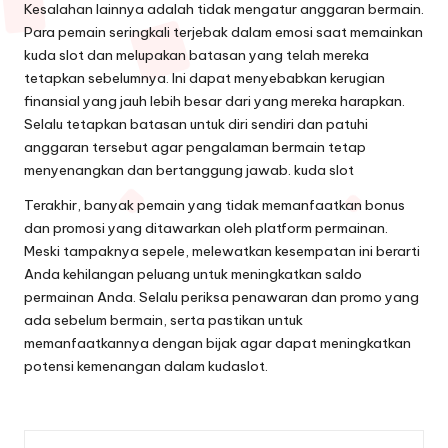
Kesalahan lainnya adalah tidak mengatur anggaran bermain.
Para pemain seringkali terjebak dalam emosi saat memainkan
kuda slot dan melupakan batasan yang telah mereka
tetapkan sebelumnya. Ini dapat menyebabkan kerugian
finansial yang jauh lebih besar dari yang mereka harapkan.
Selalu tetapkan batasan untuk diri sendiri dan patuhi
anggaran tersebut agar pengalaman bermain tetap
menyenangkan dan bertanggung jawab.
kuda slot
Terakhir, banyak pemain yang tidak memanfaatkan bonus
dan promosi yang ditawarkan oleh platform permainan.
Meski tampaknya sepele, melewatkan kesempatan ini berarti
Anda kehilangan peluang untuk meningkatkan saldo
permainan Anda. Selalu periksa penawaran dan promo yang
ada sebelum bermain, serta pastikan untuk
memanfaatkannya dengan bijak agar dapat meningkatkan
potensi kemenangan dalam kudaslot.