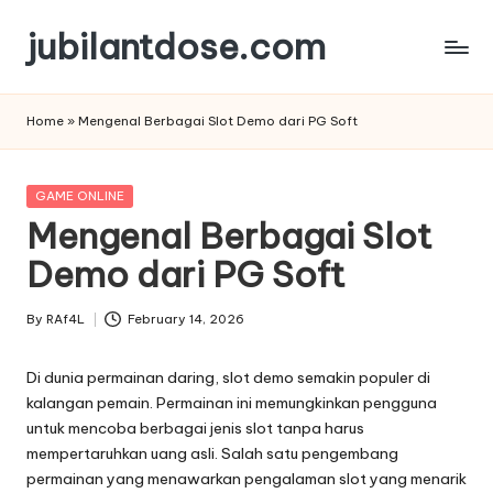
jubilantdose.com
Skip
to
content
Home
»
Mengenal Berbagai Slot Demo dari PG Soft
Posted
GAME ONLINE
in
Mengenal Berbagai Slot
Demo dari PG Soft
By
RAf4L
February 14, 2026
Posted
by
Di dunia permainan daring, slot demo semakin populer di
kalangan pemain. Permainan ini memungkinkan pengguna
untuk mencoba berbagai jenis slot tanpa harus
mempertaruhkan uang asli. Salah satu pengembang
permainan yang menawarkan pengalaman slot yang menarik