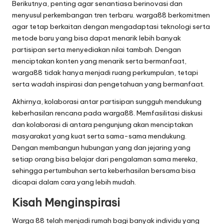
Berikutnya, penting agar senantiasa berinovasi dan
menyusul perkembangan tren terbaru. warga88 berkomitmen
agar tetap berkaitan dengan mengadaptasi teknologi serta
metode baru yang bisa dapat menarik lebih banyak
partisipan serta menyediakan nilai tambah. Dengan
menciptakan konten yang menarik serta bermanfaat,
warga88 tidak hanya menjadi ruang perkumpulan, tetapi
serta wadah inspirasi dan pengetahuan yang bermanfaat.
Akhirnya, kolaborasi antar partisipan sungguh mendukung
keberhasilan rencana pada warga88. Memfasilitasi diskusi
dan kolaborasi di antara pengunjung akan menciptakan
masyarakat yang kuat serta sama-sama mendukung.
Dengan membangun hubungan yang dan jejaring yang
setiap orang bisa belajar dari pengalaman sama mereka,
sehingga pertumbuhan serta keberhasilan bersama bisa
dicapai dalam cara yang lebih mudah.
Kisah Menginspirasi
Warga 88 telah menjadi rumah bagi banyak individu yang