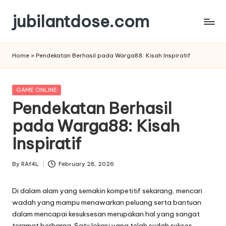
jubilantdose.com
Skip
to
content
Home
»
Pendekatan Berhasil pada Warga88: Kisah Inspiratif
Posted
GAME ONLINE
in
Pendekatan Berhasil
pada Warga88: Kisah
Inspiratif
By
RAf4L
February 28, 2026
Posted
by
Di dalam alam yang semakin kompetitif sekarang, mencari
wadah yang mampu menawarkan peluang serta bantuan
dalam mencapai kesuksesan merupakan hal yang sangat
teramat berharga. Satu lokasi yang telah sudah sukses