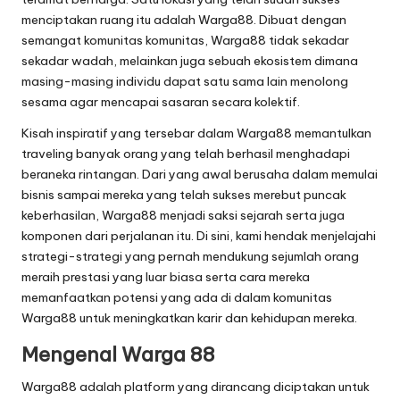
menciptakan ruang itu adalah Warga88. Dibuat dengan
semangat komunitas komunitas, Warga88 tidak sekadar
sekadar wadah, melainkan juga sebuah ekosistem dimana
masing-masing individu dapat satu sama lain menolong
sesama agar mencapai sasaran secara kolektif.
Kisah inspiratif yang tersebar dalam Warga88 memantulkan
traveling banyak orang yang telah berhasil menghadapi
beraneka rintangan. Dari yang awal berusaha dalam memulai
bisnis sampai mereka yang telah sukses merebut puncak
keberhasilan, Warga88 menjadi saksi sejarah serta juga
komponen dari perjalanan itu. Di sini, kami hendak menjelajahi
strategi-strategi yang pernah mendukung sejumlah orang
meraih prestasi yang luar biasa serta cara mereka
memanfaatkan potensi yang ada di dalam komunitas
Warga88 untuk meningkatkan karir dan kehidupan mereka.
Mengenal Warga 88
Warga88 adalah platform yang dirancang diciptakan untuk