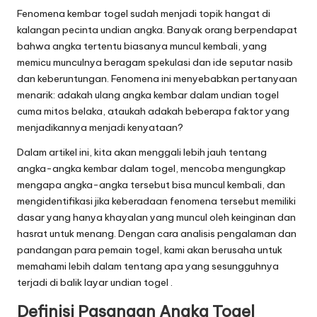
Fenomena kembar togel sudah menjadi topik hangat di
kalangan pecinta undian angka. Banyak orang berpendapat
bahwa angka tertentu biasanya muncul kembali, yang
memicu munculnya beragam spekulasi dan ide seputar nasib
dan keberuntungan. Fenomena ini menyebabkan pertanyaan
menarik: adakah ulang angka kembar dalam undian togel
cuma mitos belaka, ataukah adakah beberapa faktor yang
menjadikannya menjadi kenyataan?
Dalam artikel ini, kita akan menggali lebih jauh tentang
angka-angka kembar dalam togel, mencoba mengungkap
mengapa angka-angka tersebut bisa muncul kembali, dan
mengidentifikasi jika keberadaan fenomena tersebut memiliki
dasar yang hanya khayalan yang muncul oleh keinginan dan
hasrat untuk menang. Dengan cara analisis pengalaman dan
pandangan para pemain togel, kami akan berusaha untuk
memahami lebih dalam tentang apa yang sesungguhnya
terjadi di balik layar undian togel .
Definisi Pasangan Angka Togel