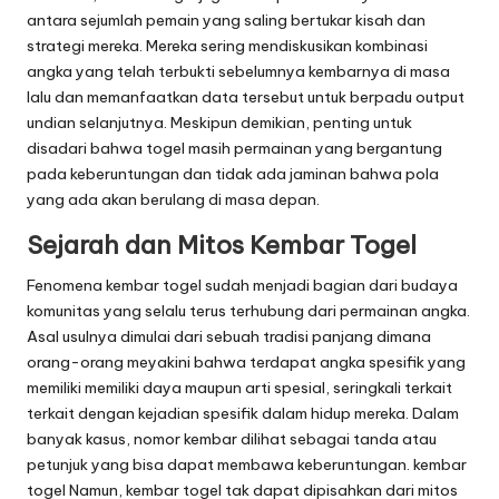
antara sejumlah pemain yang saling bertukar kisah dan
strategi mereka. Mereka sering mendiskusikan kombinasi
angka yang telah terbukti sebelumnya kembarnya di masa
lalu dan memanfaatkan data tersebut untuk berpadu output
undian selanjutnya. Meskipun demikian, penting untuk
disadari bahwa togel masih permainan yang bergantung
pada keberuntungan dan tidak ada jaminan bahwa pola
yang ada akan berulang di masa depan.
Sejarah dan Mitos Kembar Togel
Fenomena kembar togel sudah menjadi bagian dari budaya
komunitas yang selalu terus terhubung dari permainan angka.
Asal usulnya dimulai dari sebuah tradisi panjang dimana
orang-orang meyakini bahwa terdapat angka spesifik yang
memiliki memiliki daya maupun arti spesial, seringkali terkait
terkait dengan kejadian spesifik dalam hidup mereka. Dalam
banyak kasus, nomor kembar dilihat sebagai tanda atau
petunjuk yang bisa dapat membawa keberuntungan.
kembar
togel
Namun, kembar togel tak dapat dipisahkan dari mitos