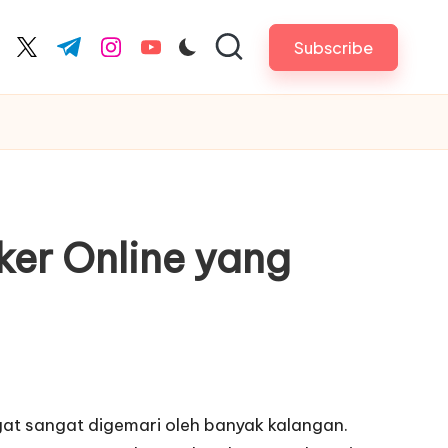
Subscribe
cebook.com
twitter.com
t.me
instagram.com
youtube.com
er Online yang
gat sangat digemari oleh banyak kalangan.