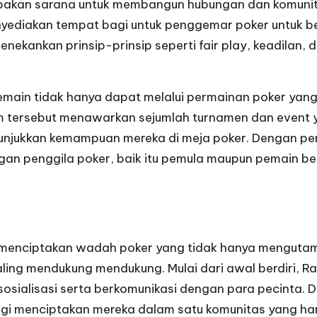
upakan sarana untuk membangun hubungan dan komunit
yediakan tempat bagi untuk penggemar poker untuk be
enekankan prinsip-prinsip seperti fair play, keadila
in tidak hanya dapat melalui permainan poker yang 
rm tersebut menawarkan sejumlah turnamen dan event
unjukkan kemampuan mereka di meja poker. Dengan p
gan penggila poker, baik itu pemula maupun pemain b
k menciptakan wadah poker yang tidak hanya mengutam
ing mendukung mendukung. Mulai dari awal berdiri, Ra
sialisasi serta berkomunikasi dengan para pecinta. De
agi menciptakan mereka dalam satu komunitas yang ha