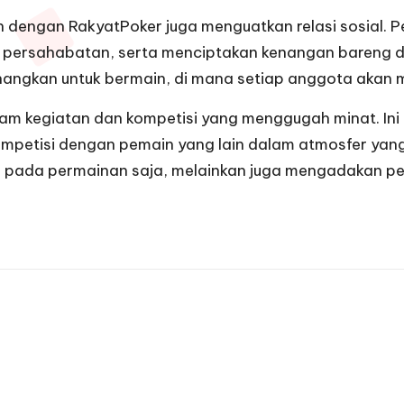
an dengan RakyatPoker juga menguatkan relasi sosial.
in persahabatan, serta menciptakan kenangan bareng d
gkan untuk bermain, di mana setiap anggota akan me
agam kegiatan dan kompetisi yang menggugah minat. In
ompetisi dengan pemain yang lain dalam atmosfer yan
tasi pada permainan saja, melainkan juga mengadakan p