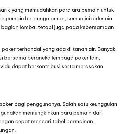
narik yang memudahkan para ara pemain untuk
oleh pemain berpengalaman, semua ini didesain
a bagian lomba, tetapi juga pada kebersamaan
poker terhandal yang ada di tanah air. Banyak
si bersama beraneka lembaga poker lain,
vidu dapat berkontribusi serta merasakan
poker bagi penggunanya. Salah satu keunggulan
digunakan memungkinkan para pemain dari
dengan cepat mencari tabel permainan,
gungan.