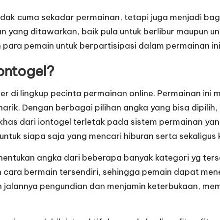
dak cuma sekadar permainan, tetapi juga menjadi bagia
n yang ditawarkan, baik pula untuk berlibur maupun u
para pemain untuk berpartisipasi dalam permainan ini 
ontogel?
r di lingkup pecinta permainan online. Permainan ini
ik. Dengan berbagai pilihan angka yang bisa dipilih
 khas dari iontogel terletak pada sistem permainan y
ntuk siapa saja yang mencari hiburan serta sekaligu
nentukan angka dari beberapa banyak kategori yg ter
n cara bermain tersendiri, sehingga pemain dapat men
an jalannya pengundian dan menjamin keterbukaan, m