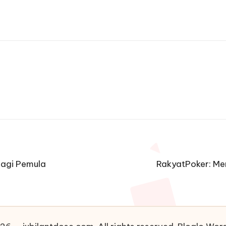
bagi Pemula
RakyatPoker: Me