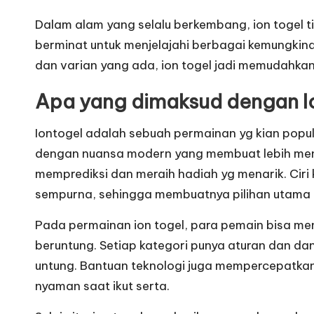
Dalam alam yang selalu berkembang, ion togel ti
berminat untuk menjelajahi berbagai kemungkina
dan varian yang ada, ion togel jadi memudahkan 
Apa yang dimaksud dengan I
Iontogel adalah sebuah permainan yg kian popule
dengan nuansa modern yang membuat lebih menar
memprediksi dan meraih hadiah yg menarik. Ciri
sempurna, sehingga membuatnya pilihan utama u
Pada permainan ion togel, para pemain bisa me
beruntung. Setiap kategori punya aturan dan da
untung. Bantuan teknologi juga mempercepatk
nyaman saat ikut serta.