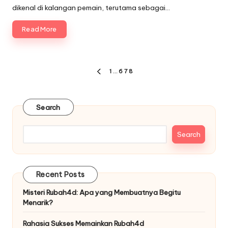
dikenal di kalangan pemain, terutama sebagai…
Read More
Posts
1
…
6
7
8
PREVIOUS
pagination
PAGE
Search
Search
Recent Posts
Misteri Rubah4d: Apa yang Membuatnya Begitu
Menarik?
Rahasia Sukses Memainkan Rubah4d