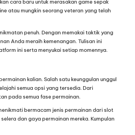
rkan cara baru untuk merasakan game sepak
ine atau mungkin seorang veteran yang telah
enikmatan penuh. Dengan memakai taktik yang
nan Anda meraih kemenangan. Tulisan ini
tform ini serta menyukai setiap momennya.
rmainan kalian. Salah satu keunggulan unggul
jahi semua opsi yang tersedia. Dari
matan pada semua fase permainan.
menikmati bermacam jenis permainan dari slot
n selera dan gaya permainan mereka. Kumpulan