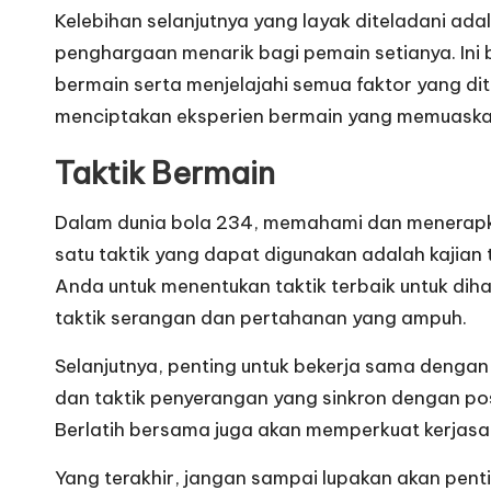
Kelebihan selanjutnya yang layak diteladani a
penghargaan menarik bagi pemain setianya. Ini 
bermain serta menjelajahi semua faktor yang dit
menciptakan eksperien bermain yang memuask
Taktik Bermain
Dalam dunia bola 234, memahami dan menerapka
satu taktik yang dapat digunakan adalah kajia
Anda untuk menentukan taktik terbaik untuk di
taktik serangan dan pertahanan yang ampuh.
Selanjutnya, penting untuk bekerja sama dengan
dan taktik penyerangan yang sinkron dengan p
Berlatih bersama juga akan memperkuat kerjasa
Yang terakhir, jangan sampai lupakan akan pen