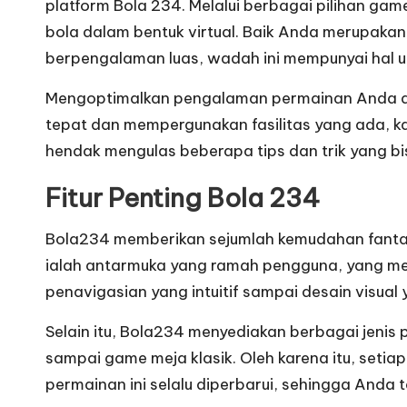
platform Bola 234. Melalui berbagai pilihan 
bola dalam bentuk virtual. Baik Anda merupakan
berpengalaman luas, wadah ini mempunyai hal un
Mengoptimalkan pengalaman permainan Anda di 
tepat dan mempergunakan fasilitas yang ada, k
hendak mengulas beberapa tips dan trik yang b
Fitur Penting Bola 234
Bola234 memberikan sejumlah kemudahan fantast
ialah antarmuka yang ramah pengguna, yang me
penavigasian yang intuitif sampai desain visua
Selain itu, Bola234 menyediakan berbagai jeni
sampai game meja klasik. Oleh karena itu, set
permainan ini selalu diperbarui, sehingga Anda ta