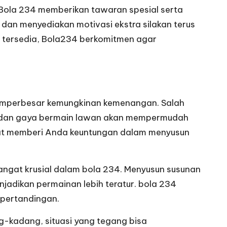
 Bola 234 memberikan tawaran spesial serta
 dan menyediakan motivasi ekstra silakan terus
ng tersedia, Bola234 berkomitmen agar
memperbesar kemungkinan kemenangan. Salah
rja dan gaya bermain lawan akan mempermudah
apat memberi Anda keuntungan dalam menyusun
sangat krusial dalam bola 234. Menyusun susunan
adikan permainan lebih teratur.
bola 234
 pertandingan.
g-kadang, situasi yang tegang bisa