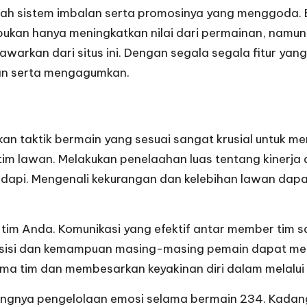
dalah sistem imbalan serta promosinya yang menggoda.
bukan hanya meningkatkan nilai dari permainan, namun
awarkan dari situs ini. Dengan segala segala fitur ya
an serta mengagumkan.
n taktik bermain yang sesuai sangat krusial untuk 
n tim lawan. Melakukan penelaahan luas tentang kine
hadapi. Mengenali kekurangan dan kelebihan lawan d
 tim Anda. Komunikasi yang efektif antar member tim 
osisi dan kemampuan masing-masing pemain dapat menj
ma tim dan membesarkan keyakinan diri dalam melalui
tingnya pengelolaan emosi selama bermain 234. Kadan