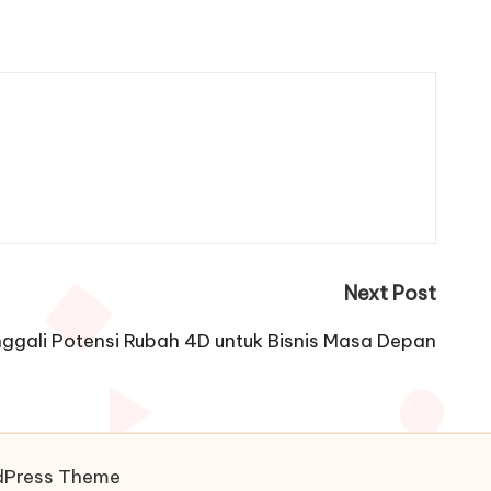
Next Post
ggali Potensi Rubah 4D untuk Bisnis Masa Depan
dPress Theme