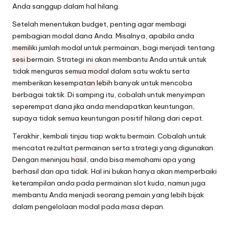
Anda sanggup dalam hal hilang.
Setelah menentukan budget, penting agar membagi
pembagian modal dana Anda. Misalnya, apabila anda
memiliki jumlah modal untuk permainan, bagi menjadi tentang
sesi bermain. Strategi ini akan membantu Anda untuk untuk
tidak menguras semua modal dalam satu waktu serta
memberikan kesempatan lebih banyak untuk mencoba
berbagai taktik. Di samping itu, cobalah untuk menyimpan
seperempat dana jika anda mendapatkan keuntungan,
supaya tidak semua keuntungan positif hilang dari cepat.
Terakhir, kembali tinjau tiap waktu bermain. Cobalah untuk
mencatat rezultat permainan serta strategi yang digunakan.
Dengan meninjau hasil, anda bisa memahami apa yang
berhasil dan apa tidak. Hal ini bukan hanya akan memperbaiki
keterampilan anda pada permainan slot kuda, namun juga
membantu Anda menjadi seorang pemain yang lebih bijak
dalam pengelolaan modal pada masa depan.