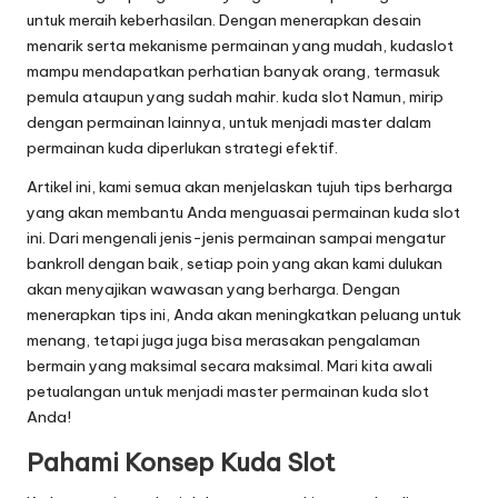
untuk meraih keberhasilan. Dengan menerapkan desain
menarik serta mekanisme permainan yang mudah, kudaslot
mampu mendapatkan perhatian banyak orang, termasuk
pemula ataupun yang sudah mahir.
kuda slot
Namun, mirip
dengan permainan lainnya, untuk menjadi master dalam
permainan kuda diperlukan strategi efektif.
Artikel ini, kami semua akan menjelaskan tujuh tips berharga
yang akan membantu Anda menguasai permainan kuda slot
ini. Dari mengenali jenis-jenis permainan sampai mengatur
bankroll dengan baik, setiap poin yang akan kami dulukan
akan menyajikan wawasan yang berharga. Dengan
menerapkan tips ini, Anda akan meningkatkan peluang untuk
menang, tetapi juga juga bisa merasakan pengalaman
bermain yang maksimal secara maksimal. Mari kita awali
petualangan untuk menjadi master permainan kuda slot
Anda!
Pahami Konsep Kuda Slot