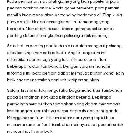
Kuda permainan slot ialah game yang kian populer di para
pecinta taruhan online. Pada game tersebut, para pemain
memilih kuda mana akan bertanding berlomba di. Tiap kuda
punya statistik dan kemungkinan untuk menang yang
berbeda. Memahami dasar-dasar game tersebut amat
penting dalam meningkatkan peluang untuk menang.
Satu hal terpenting dari kuda slot adalah mengerti peluang
atau kemungkinan setiap kuda. Angka-angka ini ini
ditentukan dari kinerja yang lalu, situasi cuaca, dan
beberapa faktor tambahan. Dengan cara memahami
informasi ini, para pemain dapat membuat pilihan yang lebih
baik saat menentukan poni untuk dipertaruhkan.
Selain, krusial untuk mengetahui bagaimana fitur tambahan
pada permainan slot kuda berjalan bekerja. Beberapa
permainan memberikan tambahan yang dapat menambah
kemenangan, contohnya berputar gratis dan pengganda.
Menggunakan fitur-fitur ini dalam cara yang tepat bisa
menawarkan manfaat tambahan lainnya buat pemain untuk
mencari hasil yang baik.