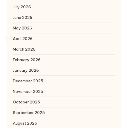
July 2026
June 2026
May 2026
April 2026
March 2026
February 2026
January 2026
December 2025
November 2025
October 2025
September 2025
August 2025